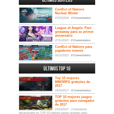
Últimos sorteos
Conflict of Nations
Nuclear Winter
07/02/2024 -
0 Comentarios
League of Angels: Pact
giveaway para su primer
aniversario
27/11/2023 -
0 Comentarios
Conflict of Nations para
jugadores nuevos
02/11/2023 -
0 Comentarios
Últimos Top 10
Top 10 mejores
MMORPG gratuitos de
2017
24/10/2017 -
6 Comentarios
TOP 10 mejores juegos
gratuitos para navegador
de 2017
23/10/2017 -
Comentarios
desactivados
en TOP 10 mejores juegos gratuitos para