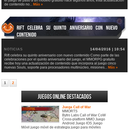
el juego se pasó a un modelo gratuito hace algunos años, esta actualización
de contenido no...
Más »
Rift celebra su quinto aniversario con nuevo
contenido
NOTICIAS
14/04/2016 | 10:54
Rift celebra su quinto aniversario con nuevo contenido Como parte de las
celebraciones por el quinto aniversario del juego, el MMORPG gratuito
recibe hoy una actualización de contenido que incorpora al juego cinco
nuevas Souls, soporte para procesadores multinúcleo, misiones...
Más »
1
2
Juegos online destacados
Juega Call of War
MMORTS
Bytro Labs Call of War CoW
Cross-platform MMO Juego
Android Juego IOS Juego
Móvil juego móvil de estrategia juego para móviles