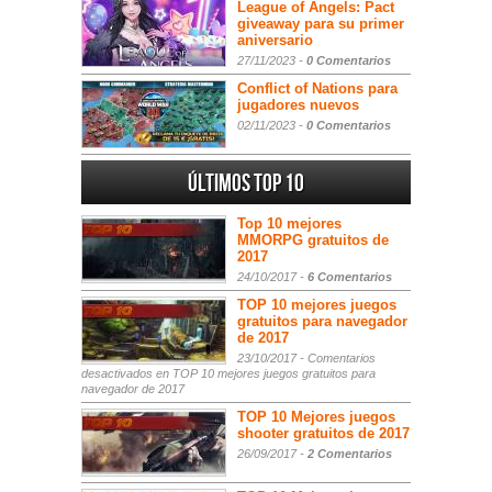
League of Angels: Pact
giveaway para su primer
aniversario
27/11/2023 -
0 Comentarios
Conflict of Nations para
jugadores nuevos
02/11/2023 -
0 Comentarios
Últimos Top 10
Top 10 mejores
MMORPG gratuitos de
2017
24/10/2017 -
6 Comentarios
TOP 10 mejores juegos
gratuitos para navegador
de 2017
23/10/2017 -
Comentarios
desactivados
en TOP 10 mejores juegos gratuitos para
navegador de 2017
TOP 10 Mejores juegos
shooter gratuitos de 2017
26/09/2017 -
2 Comentarios