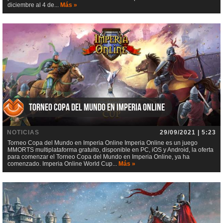
diciembre al 4 de...
Más »
Torneo Copa del Mundo en Imperia Online
NOTICIAS
29/09/2021 | 5:23
Torneo Copa del Mundo en Imperia Online Imperia Online es un juego
MMORTS multiplataforma gratuito, disponible en PC, iOS y Android, la oferta
para comenzar el Torneo Copa del Mundo en Imperia Online, ya ha
comenzado. Imperia Online World Cup...
Más »