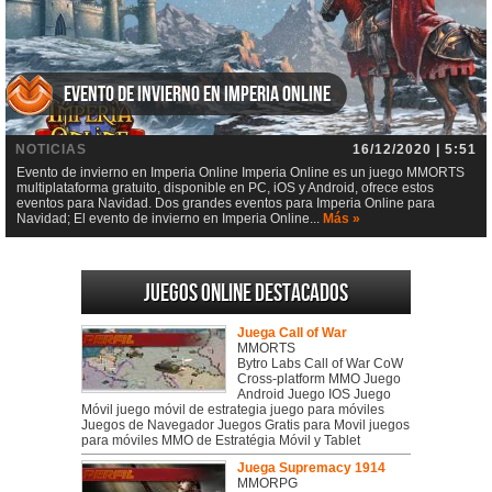
Evento de invierno en Imperia Online
NOTICIAS
16/12/2020 | 5:51
Evento de invierno en Imperia Online Imperia Online es un juego MMORTS
multiplataforma gratuito, disponible en PC, iOS y Android, ofrece estos
eventos para Navidad. Dos grandes eventos para Imperia Online para
Navidad; El evento de invierno en Imperia Online...
Más »
Juegos online destacados
Juega Call of War
MMORTS
Bytro Labs Call of War CoW
Cross-platform MMO Juego
Android Juego IOS Juego
Móvil juego móvil de estrategia juego para móviles
Juegos de Navegador Juegos Gratis para Movil juegos
para móviles MMO de Estratégia Móvil y Tablet
Juega Supremacy 1914
MMORPG