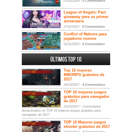
07/02/2024 -
0 Comentarios
League of Angels: Pact
giveaway para su primer
aniversario
27/11/2023 -
0 Comentarios
Conflict of Nations para
jugadores nuevos
02/11/2023 -
0 Comentarios
Últimos Top 10
Top 10 mejores
MMORPG gratuitos de
2017
24/10/2017 -
6 Comentarios
TOP 10 mejores juegos
gratuitos para navegador
de 2017
23/10/2017 -
Comentarios
desactivados
en TOP 10 mejores juegos gratuitos para
navegador de 2017
TOP 10 Mejores juegos
shooter gratuitos de 2017