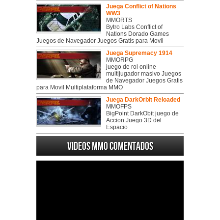
Juega Conflict of Nations
WW3
MMORTS
Bytro Labs Conflict of
Nations Dorado Games
Juegos de Navegador Juegos Gratis para Movil
Juega Supremacy 1914
MMORPG
juego de rol online
multijugador masivo Juegos
de Navegador Juegos Gratis
para Movil Multiplataforma MMO
Juega DarkOrbit Reloaded
MMOFPS
BigPoint DarkObit juego de
Accion Juego 3D del
Espacio
Videos MMO Comentados