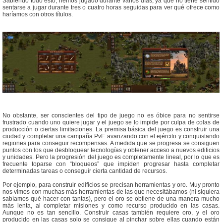
Sabiendo todo esto, hemos jugado durante varios días, ya que no tiene sentido
sentarse a jugar durante tres o cuatro horas seguidas para ver qué ofrece como
haríamos con otros títulos.
No obstante, ser conscientes del tipo de juego no es óbice para no sentirse
frustrado cuando uno quiere jugar y el juego se lo impide por culpa de colas de
producción o ciertas limitaciones. La premisa básica del juego es construir una
ciudad y completar una campaña PvE avanzando con el ejército y conquistando
regiones para conseguir recompensas. A medida que se progresa se consiguen
puntos con los que desbloquear tecnologías y obtener acceso a nuevos edificios
y unidades. Pero la progresión del juego es completamente lineal, por lo que es
frecuente toparse con “bloqueos” que impiden progresar hasta completar
determinadas tareas o conseguir cierta cantidad de recursos.
Por ejemplo, para construir edificios se precisan herramientas y oro. Muy pronto
nos vimos con muchas más herramientas de las que necesitábamos (ni siquiera
sabíamos qué hacer con tantas), pero el oro se obtiene de una manera mucho
más lenta, al completar misiones y como recurso producido en las casas.
Aunque no es tan sencillo. Construir casas también requiere oro, y el oro
producido en las casas solo se consigue al pinchar sobre ellas cuando están