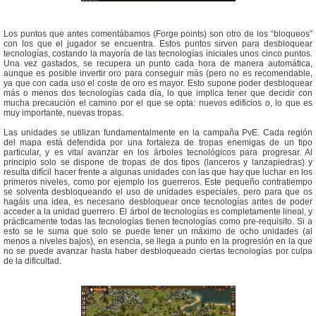
Los puntos que antes comentábamos (Forge points) son otro de los “bloqueos”
con los que el jugador se encuentra. Estos puntos sirven para desbloquear
tecnologías, costando la mayoría de las tecnologías iniciales unos cinco puntos.
Una vez gastados, se recupera un punto cada hora de manera automática,
aunque es posible invertir oro para conseguir más (pero no es recomendable,
ya que con cada uso el coste de oro es mayor. Esto supone poder desbloquear
más o menos dos tecnologías cada día, lo que implica tener que decidir con
mucha precaución el camino por el que se opta: nuevos edificios o, lo que es
muy importante, nuevas tropas.
Las unidades se utilizan fundamentalmente en la campaña PvE. Cada región
del mapa está defendida por una fortaleza de tropas enemigas de un tipo
particular, y es vital avanzar en los árboles tecnológicos para progresar. Al
principio solo se dispone de tropas de dos tipos (lanceros y lanzapiedras) y
resulta difícil hacer frente a algunas unidades con las que hay que luchar en los
primeros niveles, como por ejemplo los guerreros. Este pequeño contratiempo
se solventa desbloqueando el uso de unidades especiales, pero para que os
hagáis una idea, es necesario desbloquear once tecnologías antes de poder
acceder a la unidad guerrero. El árbol de tecnologías es completamente lineal, y
prácticamente todas las tecnologías tienen tecnologías como pre-requisito. Si a
esto se le suma que solo se puede tener un máximo de ocho unidades (al
menos a niveles bajos), en esencia, se llega a punto en la progresión en la que
no se puede avanzar hasta haber desbloqueado ciertas tecnologías por culpa
de la dificultad.