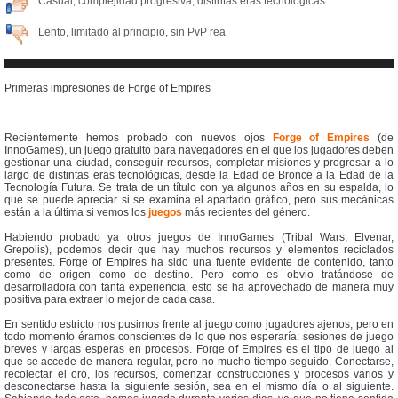
Casual, complejidad progresiva, distintas eras tecnológicas
Lento, limitado al principio, sin PvP rea
Primeras impresiones de Forge of Empires
Recientemente hemos probado con nuevos ojos
Forge of Empires
(de
InnoGames), un juego gratuito para navegadores en el que los jugadores deben
gestionar una ciudad, conseguir recursos, completar misiones y progresar a lo
largo de distintas eras tecnológicas, desde la Edad de Bronce a la Edad de la
Tecnología Futura. Se trata de un título con ya algunos años en su espalda, lo
que se puede apreciar si se examina el apartado gráfico, pero sus mecánicas
están a la última si vemos los
juegos
más recientes del género.
Habiendo probado ya otros juegos de InnoGames (Tribal Wars, Elvenar,
Grepolis), podemos decir que hay muchos recursos y elementos reciclados
presentes. Forge of Empires ha sido una fuente evidente de contenido, tanto
como de origen como de destino. Pero como es obvio tratándose de
desarrolladora con tanta experiencia, esto se ha aprovechado de manera muy
positiva para extraer lo mejor de cada casa.
En sentido estricto nos pusimos frente al juego como jugadores ajenos, pero en
todo momento éramos conscientes de lo que nos esperaría: sesiones de juego
breves y largas esperas en procesos. Forge of Empires es el tipo de juego al
que se accede de manera regular, pero no mucho tiempo seguido. Conectarse,
recolectar el oro, los recursos, comenzar construcciones y procesos varios y
desconectarse hasta la siguiente sesión, sea en el mismo día o al siguiente.