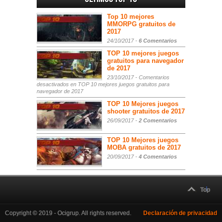
Top 10 mejores
MMORPG gratuitos de
2017
24/10/2017 -
6 Comentarios
TOP 10 mejores juegos
gratuitos para navegador
de 2017
23/10/2017 -
Comentarios
desactivados
en TOP 10 mejores juegos gratuitos para
navegador de 2017
TOP 10 Mejores juegos
shooter gratuitos de 2017
26/09/2017 -
2 Comentarios
TOP 10 Mejores juegos
MOBA gratuitos de 2017
20/09/2017 -
4 Comentarios
Top
Copyright © 2019 - Ocigrup. All rights reserved.
Declaración de privacidad