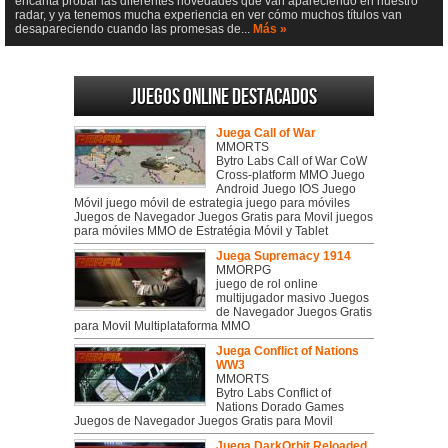
encanta probar las diferentes novedades que van apareciendo en nuestro
radar, y ya tenemos mucha experiencia en ver cómo muchos títulos van
desapareciendo cuando las promesas de...
Más »
Juegos online destacados
Juega Call of War
MMORTS
Bytro Labs Call of War CoW
Cross-platform MMO Juego
Android Juego IOS Juego
Móvil juego móvil de estrategia juego para móviles
Juegos de Navegador Juegos Gratis para Movil juegos
para móviles MMO de Estratégia Móvil y Tablet
Juega Supremacy 1914
MMORPG
juego de rol online
multijugador masivo Juegos
de Navegador Juegos Gratis
para Movil Multiplataforma MMO
Juega Conflict of Nations
WW3
MMORTS
Bytro Labs Conflict of
Nations Dorado Games
Juegos de Navegador Juegos Gratis para Movil
Juega DarkOrbit Reloaded