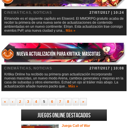
CINEMÁTICAS, NOTICIAS
27/07/2017 | 10:24
Elrianode es el siguiente capítulo en Elsword. El MMORPG gratuito acaba de
recibir la primera de una nueva serie de actualizaciones de contenido
ambientadas en un nuevo continente: Elrian. Esta actualización trae consigo
eventos PvP, una nueva ciudad y una...
Más »
Nueva actualización para Kritika: Mascotas
CINEMÁTICAS, NOTICIAS
27/07/2017 | 10:08
Kritika Online ha recibido su primera gran actualización incorporando
nuevas mascotas, un nuevo modo Arena, cambios generales y mejoras en la
casa de subastas y otros elementos. Echad un ojo al tráiler más abajo. La
actualización añade nuevos packs que...
Más »
«
‹
2
3
4
5
6
7
8
›
»
Juegos online destacados
Juega Call of War