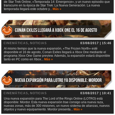
de Star Trek Online, «Temporada 14: Emergence», y un nuevo episodio que
transcurre en la época de Star Trek: La Nueva Generación. La nueva
temporada llegará este octubre y...
Más »
Conan Exiles llegará a Xbox One el 16 de agosto
CINEMÁTICAS, NOTICIAS
03/08/2017 | 15:46
Al mismo tiempo que la nueva expansión, «The Frozen North» esté
disponible el 16 de agosto, Conan Exiles llegará a Xbox One mediante el
programa Xbox One Game preview. Además, la expansión estará disponible
tanto en PC como en Xbox...
Más »
Nueva expansión para LOTRO ya disponible: Mordor
CINEMÁTICAS, NOTICIAS
03/08/2017 | 10:41
Una nueva expansión para The Lord of the Rings Online (LOTRO) está
disponible: Mordor. Esta nueva expansión trae consigo una nueva raza,
nuevas zonas, más de 300 misiones, un nuevo sistema de alianzas, nuevos
objetos y nuevo equipamiento. Mordor presenta...
Más »