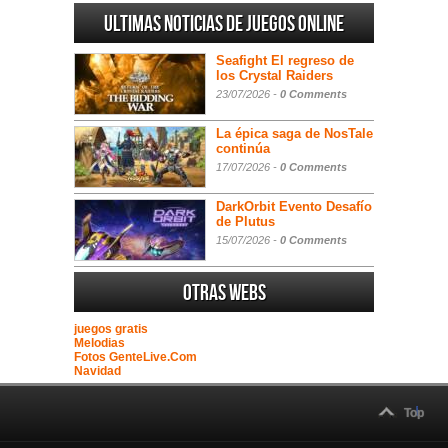
Ultimas noticias de juegos online
Seafight El regreso de
los Crystal Raiders
23/07/2026 -
0 Comments
La épica saga de NosTale
continúa
17/07/2026 -
0 Comments
DarkOrbit Evento Desafío
de Plutus
15/07/2026 -
0 Comments
Otras webs
juegos gratis
Melodias
Fotos GenteLive.Com
Navidad
Top