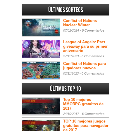
Últimos sorteos
Conflict of Nations
Nuclear Winter
07/02/2024 -
0 Comentarios
League of Angels: Pact
giveaway para su primer
aniversario
27/11/2023 -
0 Comentarios
Conflict of Nations para
jugadores nuevos
02/11/2023 -
0 Comentarios
Últimos Top 10
Top 10 mejores
MMORPG gratuitos de
2017
24/10/2017 -
6 Comentarios
TOP 10 mejores juegos
gratuitos para navegador
de 2017