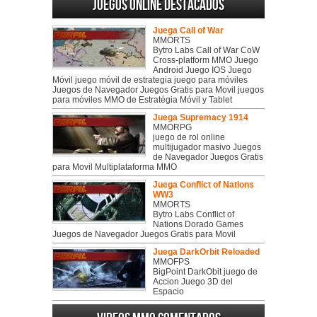
Juegos online destacados
Juega Call of War
MMORTS
Bytro Labs Call of War CoW
Cross-platform MMO Juego
Android Juego IOS Juego
Móvil juego móvil de estrategia juego para móviles
Juegos de Navegador Juegos Gratis para Movil juegos
para móviles MMO de Estratégia Móvil y Tablet
Juega Supremacy 1914
MMORPG
juego de rol online
multijugador masivo Juegos
de Navegador Juegos Gratis
para Movil Multiplataforma MMO
Juega Conflict of Nations
WW3
MMORTS
Bytro Labs Conflict of
Nations Dorado Games
Juegos de Navegador Juegos Gratis para Movil
Juega DarkOrbit Reloaded
MMOFPS
BigPoint DarkObit juego de
Accion Juego 3D del
Espacio