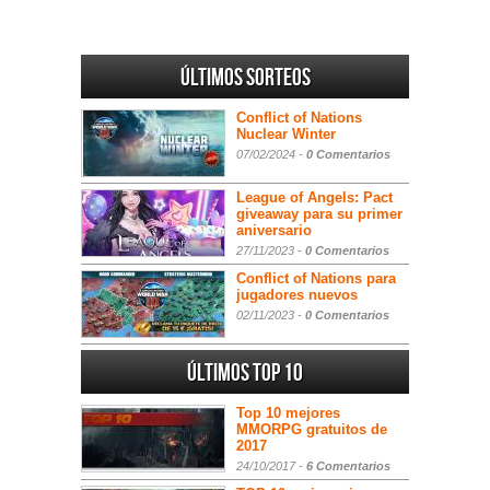
Últimos sorteos
Conflict of Nations
Nuclear Winter
07/02/2024 -
0 Comentarios
League of Angels: Pact
giveaway para su primer
aniversario
27/11/2023 -
0 Comentarios
Conflict of Nations para
jugadores nuevos
02/11/2023 -
0 Comentarios
Últimos Top 10
Top 10 mejores
MMORPG gratuitos de
2017
24/10/2017 -
6 Comentarios