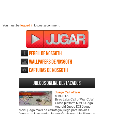
You must be
logged in
to post a comment.
Perfil de Nosgoth
Wallpapers de Nosgoth
Capturas de Nosgoth
Juegos online destacados
Juega Call of War
MMORTS
Bytro Labs Call of War CoW
Cross-platform MMO Juego
Android Juego IOS Juego
Móvil juego móvil de estrategia juego para móviles
Juegos de Navegador Juegos Gratis para Movil juegos