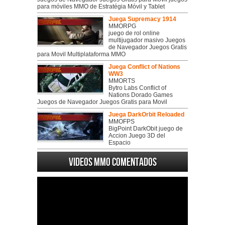
para móviles MMO de Estratégia Móvil y Tablet
Juega Supremacy 1914
MMORPG
juego de rol online
multijugador masivo Juegos
de Navegador Juegos Gratis
para Movil Multiplataforma MMO
Juega Conflict of Nations
WW3
MMORTS
Bytro Labs Conflict of
Nations Dorado Games
Juegos de Navegador Juegos Gratis para Movil
Juega DarkOrbit Reloaded
MMOFPS
BigPoint DarkObit juego de
Accion Juego 3D del
Espacio
Videos MMO Comentados