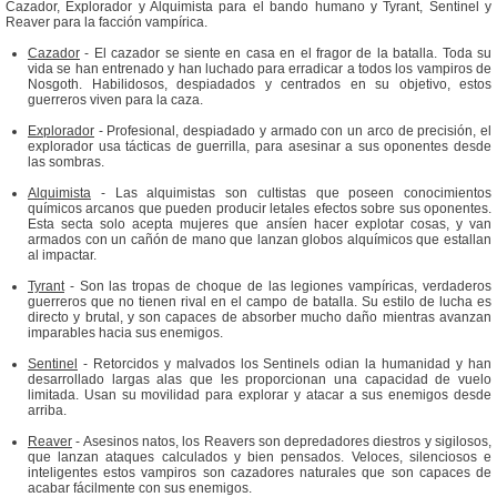
Cazador, Explorador y Alquimista para el bando humano y Tyrant, Sentinel y
Reaver para la facción vampírica.
Cazador
- El cazador se siente en casa en el fragor de la batalla. Toda su
vida se han entrenado y han luchado para erradicar a todos los vampiros de
Nosgoth. Habilidosos, despiadados y centrados en su objetivo, estos
guerreros viven para la caza.
Explorador
- Profesional, despiadado y armado con un arco de precisión, el
explorador usa tácticas de guerrilla, para asesinar a sus oponentes desde
las sombras.
Alquimista
- Las alquimistas son cultistas que poseen conocimientos
químicos arcanos que pueden producir letales efectos sobre sus oponentes.
Esta secta solo acepta mujeres que ansíen hacer explotar cosas, y van
armados con un cañón de mano que lanzan globos alquímicos que estallan
al impactar.
Tyrant
- Son las tropas de choque de las legiones vampíricas, verdaderos
guerreros que no tienen rival en el campo de batalla. Su estilo de lucha es
directo y brutal, y son capaces de absorber mucho daño mientras avanzan
imparables hacia sus enemigos.
Sentinel
- Retorcidos y malvados los Sentinels odian la humanidad y han
desarrollado largas alas que les proporcionan una capacidad de vuelo
limitada. Usan su movilidad para explorar y atacar a sus enemigos desde
arriba.
Reaver
- Asesinos natos, los Reavers son depredadores diestros y sigilosos,
que lanzan ataques calculados y bien pensados. Veloces, silenciosos e
inteligentes estos vampiros son cazadores naturales que son capaces de
acabar fácilmente con sus enemigos.