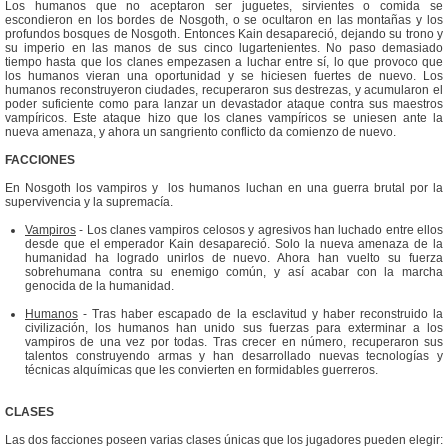
Los humanos que no aceptaron ser juguetes, sirvientes o comida se
escondieron en los bordes de Nosgoth, o se ocultaron en las montañas y los
profundos bosques de Nosgoth. Entonces Kain desapareció, dejando su trono y
su imperio en las manos de sus cinco lugartenientes. No paso demasiado
tiempo hasta que los clanes empezasen a luchar entre sí, lo que provoco que
los humanos vieran una oportunidad y se hiciesen fuertes de nuevo. Los
humanos reconstruyeron ciudades, recuperaron sus destrezas, y acumularon el
poder suficiente como para lanzar un devastador ataque contra sus maestros
vampíricos. Este ataque hizo que los clanes vampíricos se uniesen ante la
nueva amenaza, y ahora un sangriento conflicto da comienzo de nuevo.
FACCIONES
En Nosgoth los vampiros y los humanos luchan en una guerra brutal por la
supervivencia y la supremacía.
Vampiros
- Los clanes vampiros celosos y agresivos han luchado entre ellos
desde que el emperador Kain desapareció. Solo la nueva amenaza de la
humanidad ha logrado unirlos de nuevo. Ahora han vuelto su fuerza
sobrehumana contra su enemigo común, y así acabar con la marcha
genocida de la humanidad.
Humanos
- Tras haber escapado de la esclavitud y haber reconstruido la
civilización, los humanos han unido sus fuerzas para exterminar a los
vampiros de una vez por todas. Tras crecer en número, recuperaron sus
talentos construyendo armas y han desarrollado nuevas tecnologías y
técnicas alquímicas que les convierten en formidables guerreros.
CLASES
Las dos facciones poseen varias clases únicas que los jugadores pueden elegir: