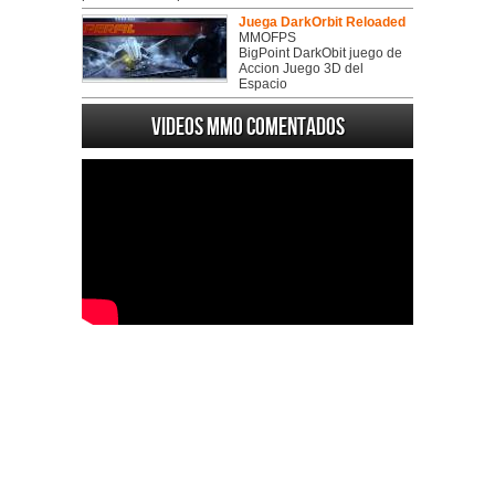
Juega DarkOrbit Reloaded
MMOFPS
BigPoint DarkObit juego de
Accion Juego 3D del
Espacio
Videos MMO Comentados