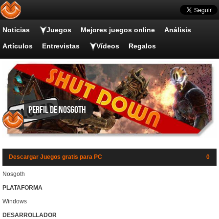
Noticias
Juegos
Mejores juegos online
Análisis
Artículos
Entrevistas
Vídeos
Regalos
Perfil de Nosgoth
Descargar Juegos gratis para PC
0
Nosgoth
PLATAFORMA
Windows
DESARROLLADOR