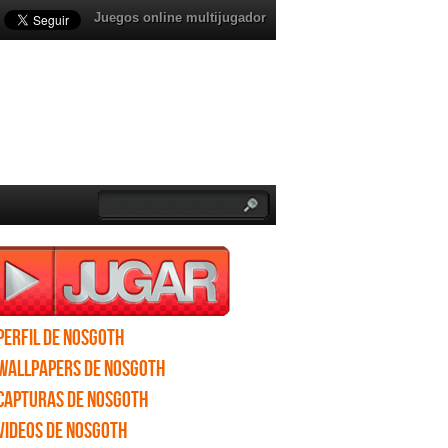
Juegos online multijugador
Perfil de Nosgoth
Wallpapers de Nosgoth
Capturas de Nosgoth
Videos de Nosgoth