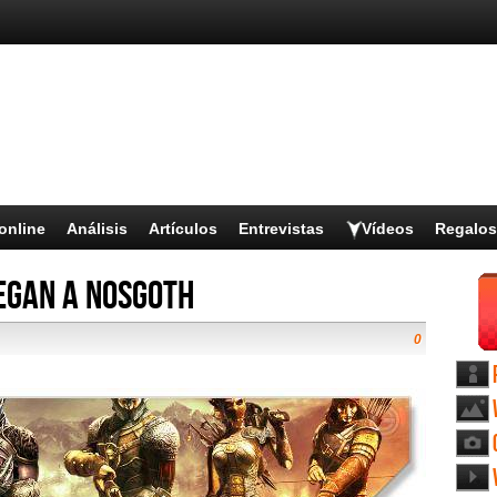
online
Análisis
Artículos
Entrevistas
Vídeos
Regalos
egan a Nosgoth
0