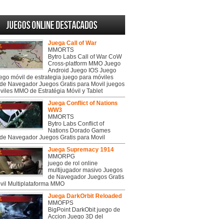
Juegos online destacados
Juega Call of War
MMORTS
Bytro Labs Call of War CoW
Cross-platform MMO Juego
Android Juego IOS Juego
uego móvil de estrategia juego para móviles
de Navegador Juegos Gratis para Movil juegos
viles MMO de Estratégia Móvil y Tablet
Juega Conflict of Nations
WW3
MMORTS
Bytro Labs Conflict of
Nations Dorado Games
de Navegador Juegos Gratis para Movil
Juega Supremacy 1914
MMORPG
juego de rol online
multijugador masivo Juegos
de Navegador Juegos Gratis
vil Multiplataforma MMO
Juega DarkOrbit Reloaded
MMOFPS
BigPoint DarkObit juego de
Accion Juego 3D del