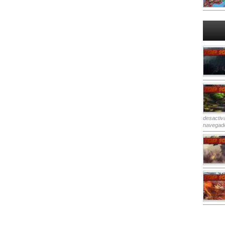
desactiv
navegad