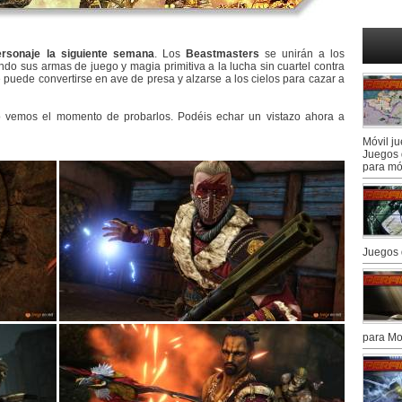
rsonaje la siguiente semana
. Los
Beastmasters
se unirán a los
o sus armas de juego y magia primitiva a la lucha sin cuartel contra
 puede convertirse en ave de presa y alzarse a los cielos para cazar a
o vemos el momento de probarlos. Podéis echar un vistazo ahora a
Móvil j
Juegos 
para mó
Juegos 
para Mo