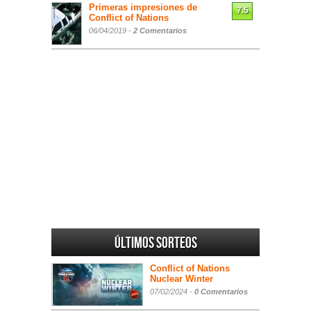
Primeras impresiones de
7.5
Conflict of Nations
06/04/2019 -
2 Comentarios
Últimos sorteos
Conflict of Nations
Nuclear Winter
07/02/2024 -
0 Comentarios