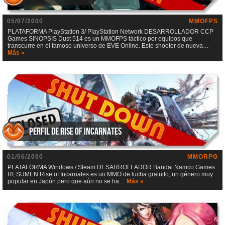
05/07/2000
MMOFPS
PLATAFORMA PlayStation 3/ PlayStation Network DESARROLLADOR CCP
Games SINOPSIS Dust 514 es un MMOFPS táctico por equipos que
transcurre en el famoso universo de EVE Online. Este shooter de nueva…
Más »
Perfil de Rise of Incarnates
01/06/2000
MMORPG
PLATAFORMA Windows / Steam DESARROLLADOR Bandai Namco Games
RESUMEN Rise of Incarnates es un MMO de lucha gratuito, un género muy
popular en Japón pero que aún no se ha…
Más »