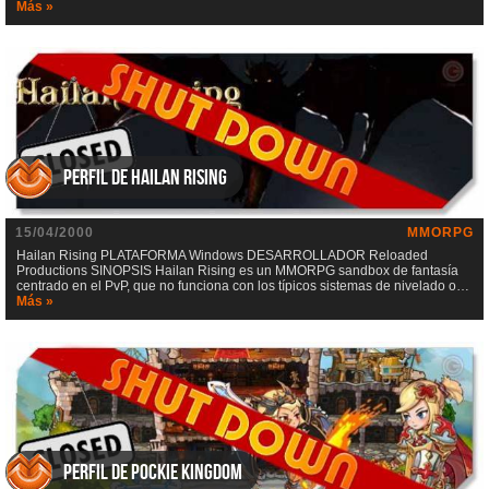
Más »
Perfil de Hailan Rising
15/04/2000
MMORPG
Hailan Rising PLATAFORMA Windows DESARROLLADOR Reloaded
Productions SINOPSIS Hailan Rising es un MMORPG sandbox de fantasía
centrado en el PvP, que no funciona con los típicos sistemas de nivelado o…
Más »
Perfil de Pockie Kingdom