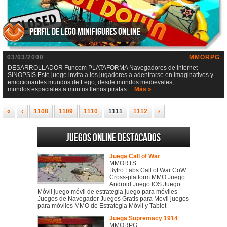
Perfil de Lego Minifigures Online
03/03/2000
MMORPG
DESARROLLADOR Funcom PLATAFORMA Navegadores de Internet
SINOPSIS Este juego invita a los jugadores a adentrarse en imaginativos y
emocionantes mundos de Lego, desde mundos medievales,
mundos espaciales a muntos llenos piratas…
Más »
«
‹
1108
1109
1110
1111
1112
›
Juegos online destacados
Juega Call of War
MMORTS
Bytro Labs Call of War CoW
Cross-platform MMO Juego
Android Juego IOS Juego
Móvil juego móvil de estrategia juego para móviles
Juegos de Navegador Juegos Gratis para Movil juegos
para móviles MMO de Estratégia Móvil y Tablet
Juega Supremacy 1914
MMORPG