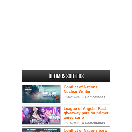
Últimos sorteos
Conflict of Nations
Nuclear Winter
07/02/2024 -
0 Comentarios
League of Angels: Pact
giveaway para su primer
aniversario
27/11/2023 -
0 Comentarios
Conflict of Nations para