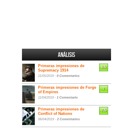
Análisis
Primeras impresiones de
6.5
Supremacy 1914
11/05/2019 -
0 Comentarios
Primeras impresiones de Forge
7
of Empires
11/04/2019 -
1 Comentario
Primeras impresiones de
7.5
Conflict of Nations
06/04/2019 -
2 Comentarios