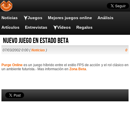
Noticias
Juegos
Mejores juegos online
Análisis
Artículos
Entrevistas
Vídeos
Regalos
Nuevo juego en estado beta
07/03/2002 0:00 (
Noticias
)
0
Purge Online
es un juego híbrido entre el estilo FPS de acción y el rol clásico en
un ambiente futurista.- Mas información en
Zona Beta
.