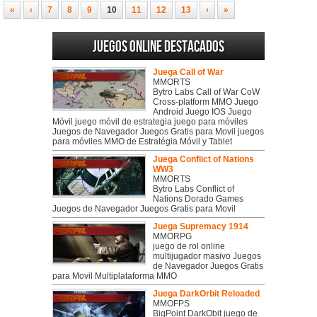
«
‹
7
8
9
10
11
12
13
›
»
Juegos online destacados
Juega Call of War
MMORTS
Bytro Labs Call of War CoW
Cross-platform MMO Juego
Android Juego IOS Juego
Móvil juego móvil de estrategia juego para móviles
Juegos de Navegador Juegos Gratis para Movil juegos
para móviles MMO de Estratégia Móvil y Tablet
Juega Conflict of Nations
WW3
MMORTS
Bytro Labs Conflict of
Nations Dorado Games
Juegos de Navegador Juegos Gratis para Movil
Juega Supremacy 1914
MMORPG
juego de rol online
multijugador masivo Juegos
de Navegador Juegos Gratis
para Movil Multiplataforma MMO
Juega DarkOrbit Reloaded
MMOFPS
BigPoint DarkObit juego de