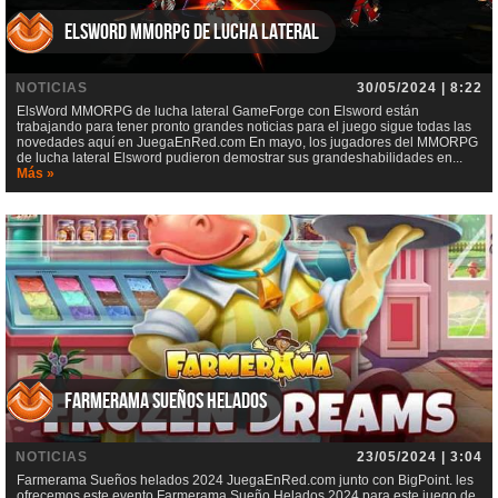
ElsWord MMORPG de lucha lateral
NOTICIAS
30/05/2024 | 8:22
ElsWord MMORPG de lucha lateral GameForge con Elsword están
trabajando para tener pronto grandes noticias para el juego sigue todas las
novedades aquí en JuegaEnRed.com En mayo, los jugadores del MMORPG
de lucha lateral Elsword pudieron demostrar sus grandeshabilidades en...
Más »
Farmerama Sueños helados
NOTICIAS
23/05/2024 | 3:04
Farmerama Sueños helados 2024 JuegaEnRed.com junto con BigPoint. les
ofrecemos este evento Farmerama Sueño Helados 2024 para este juego de