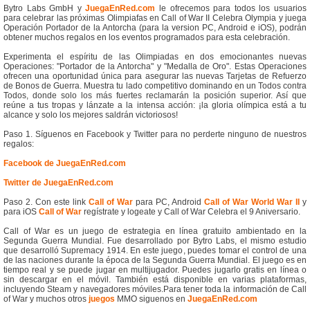
Bytro Labs GmbH y
JuegaEnRed.com
le ofrecemos para todos los usuarios
para celebrar las próximas Olimpiafas en Call of War II Celebra Olympia y juega
Operación Portador de la Antorcha (para la version PC, Android e iOS), podrán
obtener muchos regalos en los eventos programados para esta celebración.
Experimenta el espíritu de las Olimpiadas en dos emocionantes nuevas
Operaciones: "Portador de la Antorcha" y "Medalla de Oro". Estas Operaciones
ofrecen una oportunidad única para asegurar las nuevas Tarjetas de Refuerzo
de Bonos de Guerra. Muestra tu lado competitivo dominando en un Todos contra
Todos, donde solo los más fuertes reclamarán la posición superior. Así que
reúne a tus tropas y lánzate a la intensa acción: ¡la gloria olímpica está a tu
alcance y solo los mejores saldrán victoriosos!
Paso 1. Síguenos en Facebook y Twitter para no perderte ninguno de nuestros
regalos:
Facebook de JuegaEnRed.com
Twitter de JuegaEnRed.com
Paso 2. Con este link
Call of War
para PC, Android
Call of War World War II
y
para iOS
Call of War
regístrate y logeate y Call of War Celebra el 9 Aniversario.
Call of War es un juego de estrategia en línea gratuito ambientado en la
Segunda Guerra Mundial. Fue desarrollado por Bytro Labs, el mismo estudio
que desarrolló Supremacy 1914. En este juego, puedes tomar el control de una
de las naciones durante la época de la Segunda Guerra Mundial. El juego es en
tiempo real y se puede jugar en multijugador. Puedes jugarlo gratis en línea o
sin descargar en el móvil. También está disponible en varias plataformas,
incluyendo Steam y navegadores móviles.Para tener toda la información de Call
of War y muchos otros
juegos
MMO siguenos en
JuegaEnRed.com