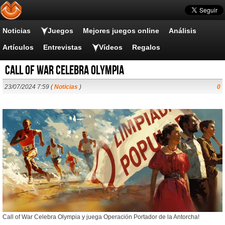
Noticias
Juegos
Mejores juegos online
Análisis
Artículos
Entrevistas
Vídeos
Regalos
Call of War Celebra Olympia
23/07/2024 7:59 (
Noticias
)
0
Call of War Celebra Olympia y juega Operación Portador de la Antorcha!