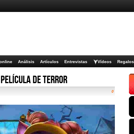
online
Análisis
Artículos
Entrevistas
Vídeos
Regalos
película de terror
0