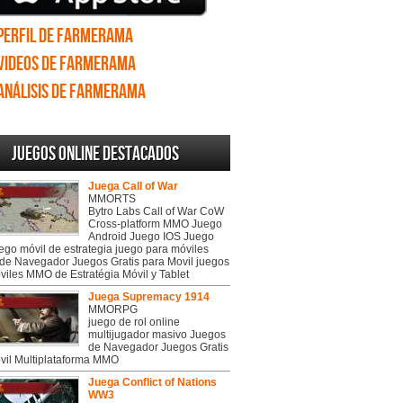
Perfil de Farmerama
Videos de Farmerama
Análisis de Farmerama
Juegos online destacados
Juega Call of War
MMORTS
Bytro Labs Call of War CoW
Cross-platform MMO Juego
Android Juego IOS Juego
uego móvil de estrategia juego para móviles
de Navegador Juegos Gratis para Movil juegos
viles MMO de Estratégia Móvil y Tablet
Juega Supremacy 1914
MMORPG
juego de rol online
multijugador masivo Juegos
de Navegador Juegos Gratis
vil Multiplataforma MMO
Juega Conflict of Nations
WW3