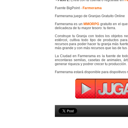
- Paso 2.
Entra con tu cuenta o registrate en
F
Fuente BigPoint -
Farmerama
Farmerama juego de Granjas Gratuito Online
Farmerama es un
MMORPG
gratuito en el que
delicadeza de tu mayor tesoro: tu tierra.
Construye tu Granja con todos los objetos ne
estércol, cultiva todo tipo de productos par
recursos para poder hacer tu granja más fuerte
más grande y con más recursos que las de tus
La Ciudad en Farmerama es la fuente de todos
encontaras semilas, casetas de animales, á
generar riqueza y podrer crecer tu producción.
Farmerama estará disponible para dispoitivos m