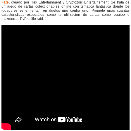
Fate
, creado por Hex Entertainment y Cryptozoic Entertainement. Se trata de
un juego de cartas coleccionables online con temática fantástica donde los
jugadores se enfrentan en duelos uno contra uno. Promete unas cuantas
características especiales como la utilización de cartas como equipo o
mazmorras PvP estilo raid.