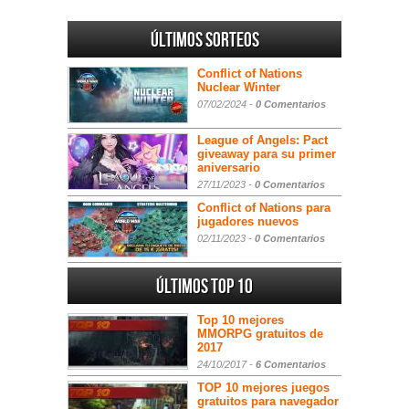
Últimos sorteos
Conflict of Nations
Nuclear Winter
07/02/2024 -
0 Comentarios
League of Angels: Pact
giveaway para su primer
aniversario
27/11/2023 -
0 Comentarios
Conflict of Nations para
jugadores nuevos
02/11/2023 -
0 Comentarios
Últimos Top 10
Top 10 mejores
MMORPG gratuitos de
2017
24/10/2017 -
6 Comentarios
TOP 10 mejores juegos
gratuitos para navegador