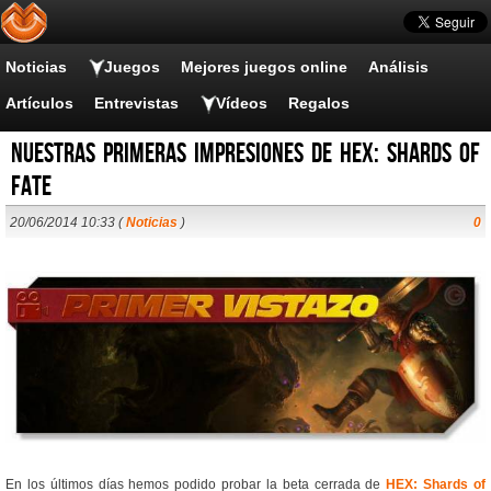
Noticias
Juegos
Mejores juegos online
Análisis
Artículos
Entrevistas
Vídeos
Regalos
Nuestras primeras impresiones de HEX: Shards of
Fate
20/06/2014 10:33 (
Noticias
)
0
En los últimos días hemos podido probar la beta cerrada de
HEX: Shards of