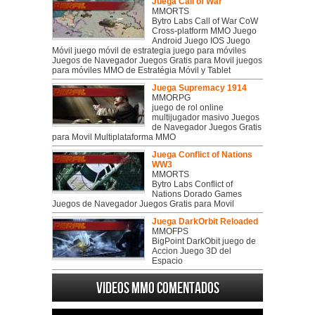
Juega Call of War
MMORTS
Bytro Labs Call of War CoW
Cross-platform MMO Juego
Android Juego IOS Juego
Móvil juego móvil de estrategia juego para móviles
Juegos de Navegador Juegos Gratis para Movil juegos
para móviles MMO de Estratégia Móvil y Tablet
Juega Supremacy 1914
MMORPG
juego de rol online
multijugador masivo Juegos
de Navegador Juegos Gratis
para Movil Multiplataforma MMO
Juega Conflict of Nations
WW3
MMORTS
Bytro Labs Conflict of
Nations Dorado Games
Juegos de Navegador Juegos Gratis para Movil
Juega DarkOrbit Reloaded
MMOFPS
BigPoint DarkObit juego de
Accion Juego 3D del
Espacio
Videos MMO Comentados