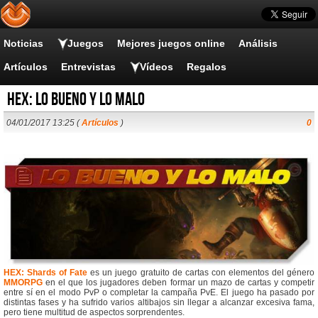
Noticias
Juegos
Mejores juegos online
Análisis
Artículos
Entrevistas
Vídeos
Regalos
HEX: lo bueno y lo malo
04/01/2017 13:25 (
Artículos
)
0
HEX: Shards of Fate
es un juego gratuito de cartas con elementos del género
MMORPG
en el que los jugadores deben formar un mazo de cartas y competir
entre sí en el modo PvP o completar la campaña PvE. El juego ha pasado por
distintas fases y ha sufrido varios altibajos sin llegar a alcanzar excesiva fama,
pero tiene multitud de aspectos sorprendentes.