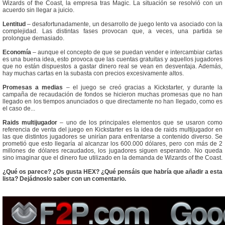
Wizards of the Coast, la empresa tras Magic. La situación se resolvió con un
acuerdo sin llegar a juicio.
Lentitud
– desafortunadamente, un desarrollo de juego lento va asociado con la
complejidad. Las distintas fases provocan que, a veces, una partida se
prolongue demasiado.
Economía
– aunque el concepto de que se puedan vender e intercambiar cartas
es una buena idea, esto provoca que las cuentas gratuitas y aquellos jugadores
que no están dispuestos a gastar dinero real se vean en desventaja. Además,
hay muchas cartas en la subasta con precios excesivamente altos.
Promesas a medias
– el juego se creó gracias a Kickstarter, y durante la
campaña de recaudación de fondos se hicieron muchas promesas que no han
llegado en los tiempos anunciados o que directamente no han llegado, como es
el caso de...
Raids multijugador
– uno de los principales elementos que se usaron como
referencia de venta del juego en Kickstarter es la idea de raids multijugador en
las que distintos jugadores se unirían para enfrentarse a contenido diverso. Se
prometió que esto llegaría al alcanzar los 600.000 dólares, pero con más de 2
millones de dólares recaudados, los jugadores siguen esperando. No queda
sino imaginar que el dinero fue utilizado en la demanda de Wizards of the Coast.
¿Qué os parece? ¿Os gusta HEX? ¿Qué pensáis que habría que añadir a esta
lista? Dejádnoslo saber con un comentario.