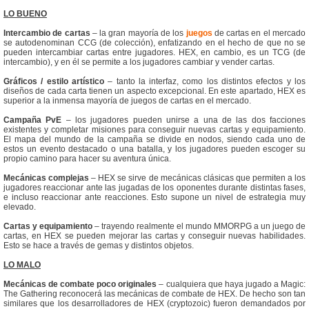
LO BUENO
Intercambio de cartas
– la gran mayoría de los
juegos
de cartas en el mercado
se autodenominan CCG (de colección), enfatizando en el hecho de que no se
pueden intercambiar cartas entre jugadores. HEX, en cambio, es un TCG (de
intercambio), y en él se permite a los jugadores cambiar y vender cartas.
Gráficos / estilo artístico
– tanto la interfaz, como los distintos efectos y los
diseños de cada carta tienen un aspecto excepcional. En este apartado, HEX es
superior a la inmensa mayoría de juegos de cartas en el mercado.
Campaña PvE
– los jugadores pueden unirse a una de las dos facciones
existentes y completar misiones para conseguir nuevas cartas y equipamiento.
El mapa del mundo de la campaña se divide en nodos, siendo cada uno de
estos un evento destacado o una batalla, y los jugadores pueden escoger su
propio camino para hacer su aventura única.
Mecánicas complejas
– HEX se sirve de mecánicas clásicas que permiten a los
jugadores reaccionar ante las jugadas de los oponentes durante distintas fases,
e incluso reaccionar ante reacciones. Esto supone un nivel de estrategia muy
elevado.
Cartas y equipamiento
– trayendo realmente el mundo MMORPG a un juego de
cartas, en HEX se pueden mejorar las cartas y conseguir nuevas habilidades.
Esto se hace a través de gemas y distintos objetos.
LO MALO
Mecánicas de combate poco originales
– cualquiera que haya jugado a Magic:
The Gathering reconocerá las mecánicas de combate de HEX. De hecho son tan
similares que los desarrolladores de HEX (cryptozoic) fueron demandados por