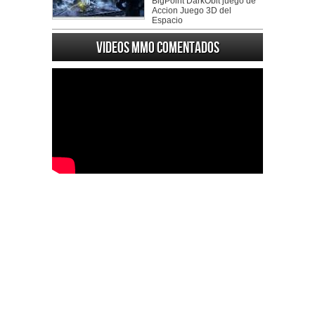
BigPoint DarkObit juego de
Accion Juego 3D del
Espacio
Videos MMO Comentados