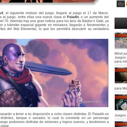
il
, el siguiente módulo del juego, llegará al juego el 17 de Marzo.
s al juego, entre ellas una nueva clase el
Paladín
, o un aumento del
vel 70. Además hay una gran noticia para los fans de Baldur’s Gate, ya
r y hámster espacial gigante en miniatura, llegarán a Neverwinter, y
ltos del Mal Elemental, lo que les permitirá descubrir su verdadera
Móvil j
Juegos 
para mó
para Mo
pasarán a tener a su disposición a ocho clases distintas. El Paladín es
Juegos 
istintos, tanque o sanador, lo cual lo convierte en un personaje
 juego podremos disfrutar de misiones y logros nuevos, y tendremos a
clase.