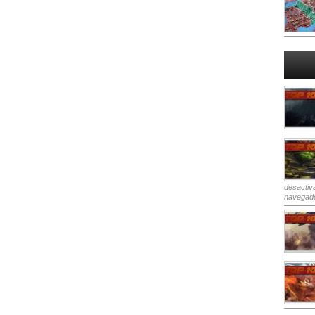
desactiv
navegad