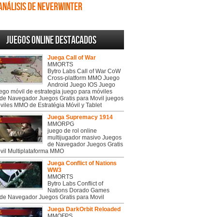
Análisis de Neverwinter
Juegos online destacados
Juega Call of War
MMORTS
Bytro Labs Call of War CoW
Cross-platform MMO Juego
Android Juego IOS Juego
uego móvil de estrategia juego para móviles
de Navegador Juegos Gratis para Movil juegos
viles MMO de Estratégia Móvil y Tablet
Juega Supremacy 1914
MMORPG
juego de rol online
multijugador masivo Juegos
de Navegador Juegos Gratis
vil Multiplataforma MMO
Juega Conflict of Nations
WW3
MMORTS
Bytro Labs Conflict of
Nations Dorado Games
de Navegador Juegos Gratis para Movil
Juega DarkOrbit Reloaded
MMOFPS