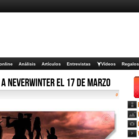
online
Análisis
Artículos
Entrevistas
Vídeos
Regalos
 a Neverwinter el 17 de Marzo
0