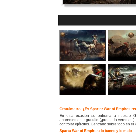
Gratuímetro: ¿Es Sparta: War of Empires re
En esta ocasión se enfrenta a nuestro G
aparentemente gratuito (¡pronto lo veremos!) 
controlar ejércitos. Centrado sobre todo en el
Sparta War of Empires: lo bueno y lo malo