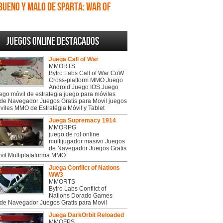
Bueno y Malo de Sparta: War of
Empires
Juegos online destacados
Juega Call of War
MMORTS
Bytro Labs Call of War CoW
Cross-platform MMO Juego
Android Juego IOS Juego
uego móvil de estrategia juego para móviles
de Navegador Juegos Gratis para Movil juegos
viles MMO de Estratégia Móvil y Tablet
Juega Supremacy 1914
MMORPG
juego de rol online
multijugador masivo Juegos
de Navegador Juegos Gratis
vil Multiplataforma MMO
Juega Conflict of Nations
WW3
MMORTS
Bytro Labs Conflict of
Nations Dorado Games
de Navegador Juegos Gratis para Movil
Juega DarkOrbit Reloaded
MMOFPS