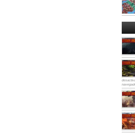
desactiv
navegad