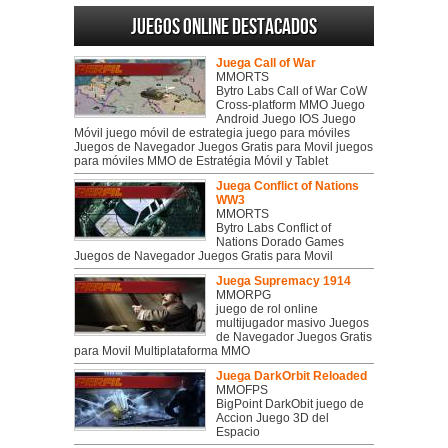
Juegos online destacados
Juega Call of War
MMORTS
Bytro Labs Call of War CoW
Cross-platform MMO Juego
Android Juego IOS Juego
Móvil juego móvil de estrategia juego para móviles
Juegos de Navegador Juegos Gratis para Movil juegos
para móviles MMO de Estratégia Móvil y Tablet
Juega Conflict of Nations
WW3
MMORTS
Bytro Labs Conflict of
Nations Dorado Games
Juegos de Navegador Juegos Gratis para Movil
Juega Supremacy 1914
MMORPG
juego de rol online
multijugador masivo Juegos
de Navegador Juegos Gratis
para Movil Multiplataforma MMO
Juega DarkOrbit Reloaded
MMOFPS
BigPoint DarkObit juego de
Accion Juego 3D del
Espacio