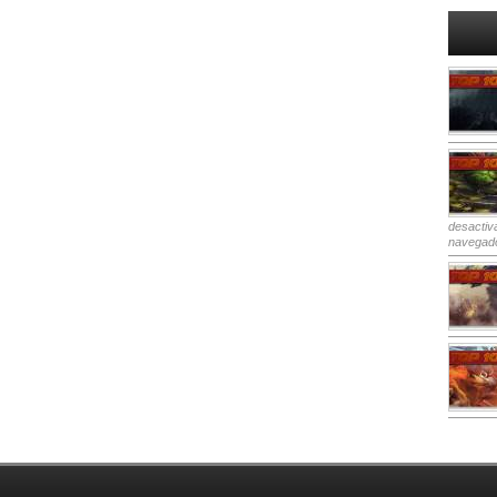
desactiv
navegad