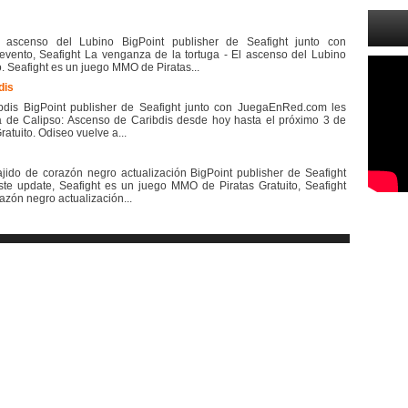
 ascenso del Lubino BigPoint publisher de Seafight junto con
ento, Seafight La venganza de la tortuga - El ascenso del Lubino
 Seafight es un juego MMO de Piratas...
dis
bdis BigPoint publisher de Seafight junto con JuegaEnRed.com les
a de Calipso: Ascenso de Caribdis desde hoy hasta el próximo 3 de
atuito. Odiseo vuelve a...
rajido de corazón negro actualización BigPoint publisher de Seafight
e update, Seafight es un juego MMO de Piratas Gratuito, Seafight
razón negro actualización...