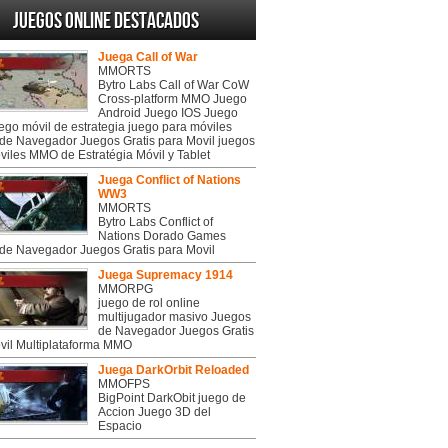
Juegos online destacados
Juega Call of War
MMORTS
Bytro Labs Call of War CoW
Cross-platform MMO Juego
Android Juego IOS Juego
uego móvil de estrategia juego para móviles
de Navegador Juegos Gratis para Movil juegos
viles MMO de Estratégia Móvil y Tablet
Juega Conflict of Nations
WW3
MMORTS
Bytro Labs Conflict of
Nations Dorado Games
de Navegador Juegos Gratis para Movil
Juega Supremacy 1914
MMORPG
juego de rol online
multijugador masivo Juegos
de Navegador Juegos Gratis
vil Multiplataforma MMO
Juega DarkOrbit Reloaded
MMOFPS
BigPoint DarkObit juego de
Accion Juego 3D del
Espacio