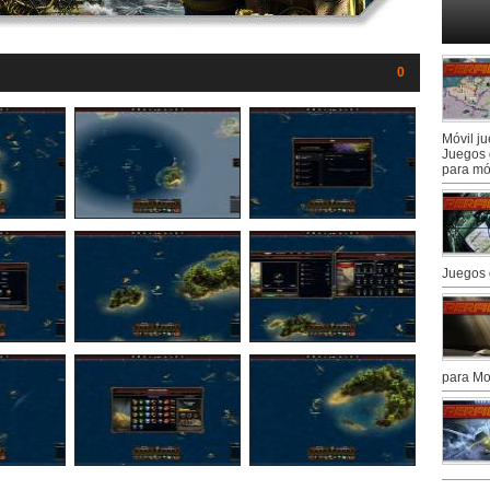
0
Móvil j
Juegos 
para mó
Juegos 
para Mo