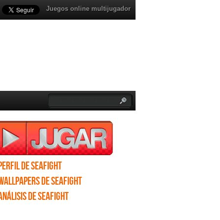
Juegos online multijugador
Perfil de Seafight
Wallpapers de Seafight
Análisis de Seafight