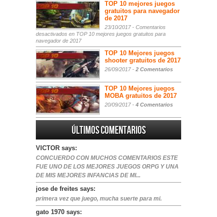
TOP 10 mejores juegos
gratuitos para navegador
de 2017
23/10/2017 -
Comentarios
desactivados
en TOP 10 mejores juegos gratuitos para
navegador de 2017
TOP 10 Mejores juegos
shooter gratuitos de 2017
26/09/2017 -
2 Comentarios
TOP 10 Mejores juegos
MOBA gratuitos de 2017
20/09/2017 -
4 Comentarios
Últimos comentarios
VICTOR says:
CONCUERDO CON MUCHOS COMENTARIOS ESTE
FUE UNO DE LOS MEJORES JUEGOS ORPG Y UNA
DE MIS MEJORES INFANCIAS DE MI...
jose de freites says:
primera vez que juego, mucha suerte para mi.
gato 1970 says: