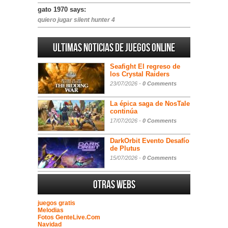
gato 1970 says:
quiero jugar silent hunter 4
Ultimas noticias de juegos online
Seafight El regreso de
los Crystal Raiders
23/07/2026 -
0 Comments
La épica saga de NosTale
continúa
17/07/2026 -
0 Comments
DarkOrbit Evento Desafío
de Plutus
15/07/2026 -
0 Comments
Otras webs
juegos gratis
Melodias
Fotos GenteLive.Com
Navidad