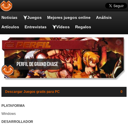
Noticias
Juegos
Mejores juegos online
Análisis
Artículos
Entrevistas
Vídeos
Regalos
Perfil de Grand Chase
Descargar Juegos gratis para PC
0
PLATAFORMA
Windows
DESARROLLADOR