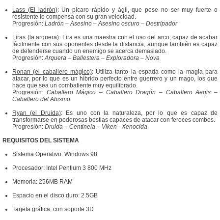
Lass (El ladrón)
: Un pícaro rápido y ágil, que pese no ser muy fuerte o
resistente lo compensa con su gran velocidad.
Progresión:
Ladrón – Asesino – Asesino oscuro – Destripador
Liras (la arquera)
: Lira es una maestra con el uso del arco, capaz de acabar
fácilmente con sus oponentes desde la distancia, aunque también es capaz
de defenderse cuando un enemigo se acerca demasiado.
Progresión:
Arquera – Ballestera – Exploradora – Nova
Ronan (el caballero mágico)
: Utiliza tanto la espada como la magia para
atacar, por lo que es un híbrido perfecto entre guerrero y un mago, los que
hace que sea un combatiente muy equilibrado.
Progresión:
Caballero Mágico – Caballero Dragón – Caballero Aegis –
Caballero del Abismo
Ryan (el Druida)
: Es uno con la naturaleza, por lo que es capaz de
transformarse en poderosas bestias capaces de atacar con feroces combos.
Progresión:
Druida – Centinela – Viken - Xenocida
REQUISITOS DEL SISTEMA
Sistema Operativo: Windows 98
Procesador: Intel Pentium 3 800 MHz
Memoria: 256MB RAM
Espacio en el disco duro: 2.5GB
Tarjeta gráfica: con soporte 3D