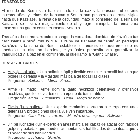
TRASFONDO
El mundo de Bermesiah ha disfrutado de la paz y la prosperidad durante
muchos años, y reinos de Kanavan y Serdin han prosperado durante siglos
hasta que Kaze'aze, la reina de la oscuridad, mató al consejero de la reina de
Kanavan, se disfrazó mágicamente de él y logró manipular la reina para
empezar una guerra contra el Imperio Seradin.
Tras años de derramamiento de sangre la verdadera identidad de Kaze'eze fue
descubierta y huyó, tras lo cual la reina de Kanavan se centró en perseguir
Kaze'eze, y la reina de Serdin estableció un ejército de guerreros que no
obedecían a ninguna bandera, cuyo único propósito era garantizar la
tranquilidad y la paz en el continente, al que llamó la “Grand Chase”.
CLASES JUGABLES
Amy (la bailarina)
: Una bailarina ágil y flexible con mucha movilidad, aunque
posee la defensa y la vitalidad más baja de todas las clases.
Progresión:
Bailarina – Musa - Sirena
Arme (el mago)
: Arme domina tanto hechizos defensivos y ofensivos
hechizos, que lo convierten en un oponente formidable.
Progresión:
Mago – Alquimista – Brujo – Mago de batalla
Elesis (la caballero)
: Una experta combatiente cuerpo a cuerpo con unas
defensas y protecciones que la vuelven imparable.
Progresión:
Caballero – Lancero – Maestro de la espada - Salvador
Jin (el luchador)
: Un experto en artes marciales capaz de atacar con rápidos
golpes y patadas que pueden aumentar sus habilidades de contraataque y
el poder de sus habilidades.
Progresión:
Luchador - Gancho