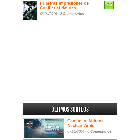
Primeras impresiones de
7.5
Conflict of Nations
06/04/2019 -
2 Comentarios
Últimos sorteos
Conflict of Nations
Nuclear Winter
07/02/2024 -
0 Comentarios