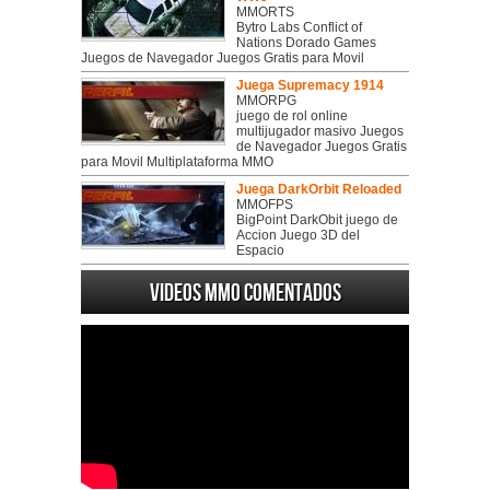
MMORTS
Bytro Labs Conflict of
Nations Dorado Games
Juegos de Navegador Juegos Gratis para Movil
Juega Supremacy 1914
MMORPG
juego de rol online
multijugador masivo Juegos
de Navegador Juegos Gratis
para Movil Multiplataforma MMO
Juega DarkOrbit Reloaded
MMOFPS
BigPoint DarkObit juego de
Accion Juego 3D del
Espacio
Videos MMO Comentados