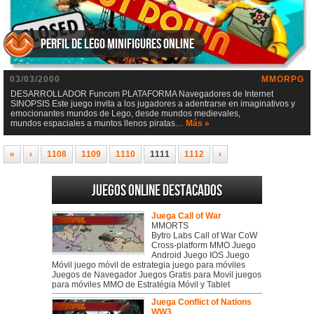
Perfil de Lego Minifigures Online
03/03/2000
MMORPG
DESARROLLADOR Funcom PLATAFORMA Navegadores de Internet
SINOPSIS Este juego invita a los jugadores a adentrarse en imaginativos y
emocionantes mundos de Lego, desde mundos medievales,
mundos espaciales a muntos llenos piratas…
Más »
«
‹
1108
1109
1110
1111
1112
›
Juegos online destacados
Juega Call of War
MMORTS
Bytro Labs Call of War CoW
Cross-platform MMO Juego
Android Juego IOS Juego
Móvil juego móvil de estrategia juego para móviles
Juegos de Navegador Juegos Gratis para Movil juegos
para móviles MMO de Estratégia Móvil y Tablet
Juega Conflict of Nations
WW3