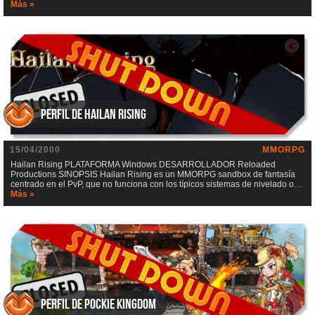
Más »
Perfil de Hailan Rising
15/04/2000
MMORPG
Hailan Rising PLATAFORMA Windows DESARROLLADOR Reloaded
Productions SINOPSIS Hailan Rising es un MMORPG sandbox de fantasía
centrado en el PvP, que no funciona con los típicos sistemas de nivelado o…
Más »
Perfil de Pockie Kingdom