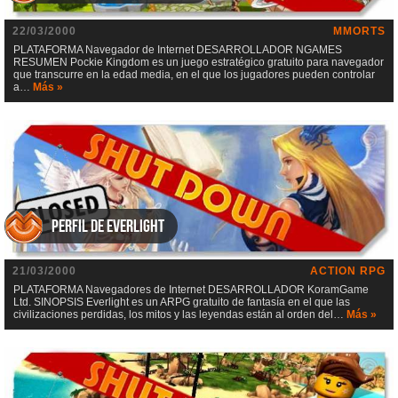
22/03/2000
MMORTS
PLATAFORMA Navegador de Internet DESARROLLADOR NGAMES
RESUMEN Pockie Kingdom es un juego estratégico gratuito para navegador
que transcurre en la edad media, en el que los jugadores pueden controlar
a…
Más »
Perfil de Everlight
21/03/2000
ACTION RPG
PLATAFORMA Navegadores de Internet DESARROLLADOR KoramGame
Ltd. SINOPSIS Everlight es un ARPG gratuito de fantasía en el que las
civilizaciones perdidas, los mitos y las leyendas están al orden del…
Más »