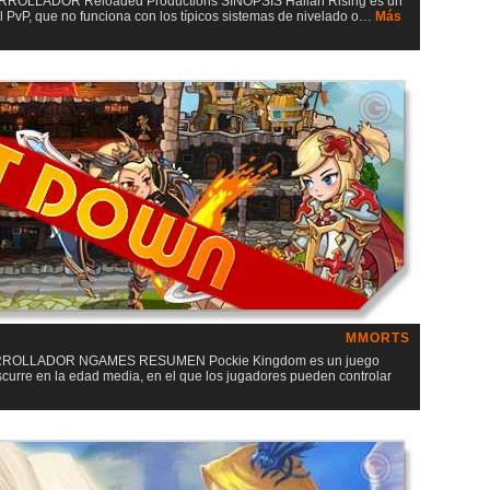
ROLLADOR Reloaded Productions SINOPSIS Hailan Rising es un
PvP, que no funciona con los típicos sistemas de nivelado o…
Más
MMORTS
ARROLLADOR NGAMES RESUMEN Pockie Kingdom es un juego
scurre en la edad media, en el que los jugadores pueden controlar