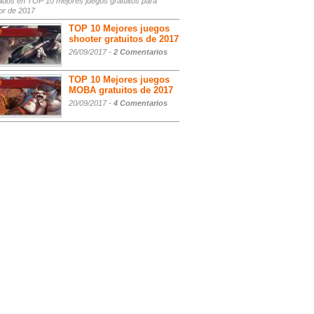
ados
en TOP 10 mejores juegos gratuitos para
or de 2017
TOP 10 Mejores juegos
shooter gratuitos de 2017
26/09/2017 -
2 Comentarios
TOP 10 Mejores juegos
MOBA gratuitos de 2017
20/09/2017 -
4 Comentarios