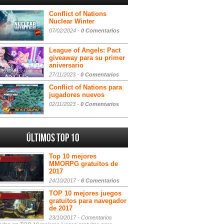
Conflict of Nations
Nuclear Winter
07/02/2024 -
0 Comentarios
League of Angels: Pact
giveaway para su primer
aniversario
27/11/2023 -
0 Comentarios
Conflict of Nations para
jugadores nuevos
02/11/2023 -
0 Comentarios
Últimos Top 10
Top 10 mejores
MMORPG gratuitos de
2017
24/10/2017 -
6 Comentarios
TOP 10 mejores juegos
gratuitos para navegador
de 2017
23/10/2017 -
Comentarios