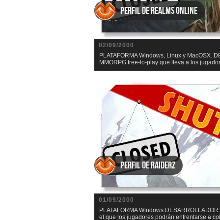
Perfil de Realms Online
02/09/2000
PLATAFORMA Windows, Linux y MacOSX. D
MMORPG free-to-play que lleva a los jugad
Perfil de RaiderZ
01/09/2000
PLATAFORMA Windows DESARROLLADOR Maie
el que los jugadores podrán enfrentarse a c