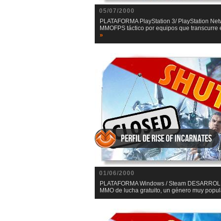
05/07/2000
PLATAFORMA PlayStation 3/ PlayStation 
MMOFPS táctico por equipos que transcurre 
»
Perfil de Rise of Incarnates
01/06/2000
PLATAFORMA Windows / Steam DESARROLLA
MMO de lucha gratuito, un género muy popu