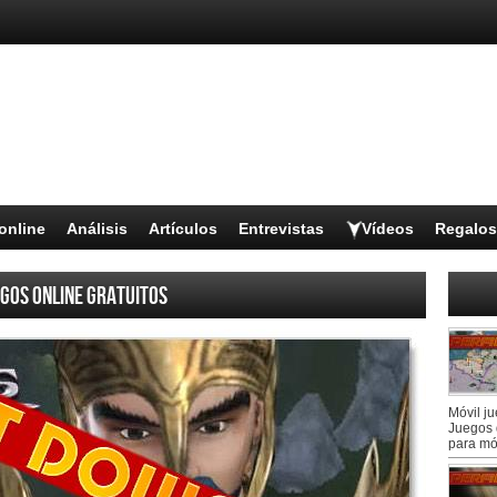
online
Análisis
Artículos
Entrevistas
Vídeos
Regalos
gos online gratuitos
Móvil j
Juegos 
para mó