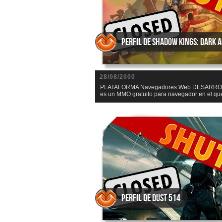
Perfil de Shadow Kings: Dark 
28/08/2000
PLATAFORMA Navegadores Web DESARROL
es un MMO gratuito para navegador en el que
Perfil de Dust 514