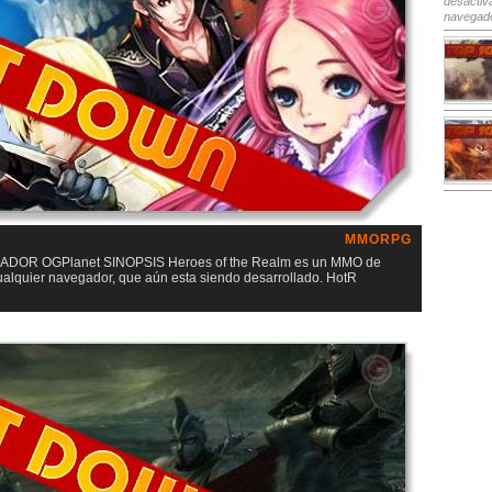
desactiv
navegad
MMORPG
DOR OGPlanet SINOPSIS Heroes of the Realm es un MMO de
cualquier navegador, que aún esta siendo desarrollado. HotR