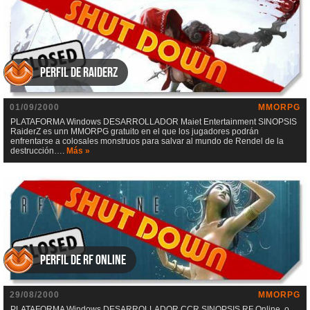
Perfil de RaiderZ
01/09/2000
MMORPG
PLATAFORMA Windows DESARROLLADOR Maiet Entertainment SINOPSIS
RaiderZ es unn MMORPG gratuito en el que los jugadores podrán
enfrentarse a colosales monstruos para salvar al mundo de Rendel de la
destrucción….
Más »
Perfil de RF Online
29/08/2000
MMORPG
PLATAFORMA Windows DESARROLLADOR CCR SINOPSIS RF Online, o