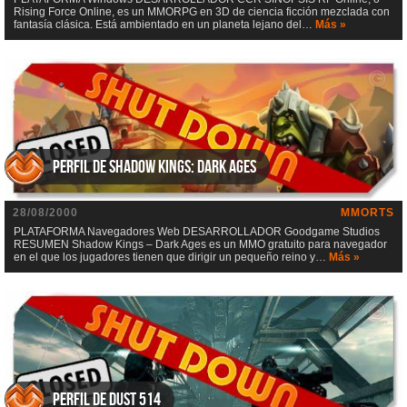
Rising Force Online, es un MMORPG en 3D de ciencia ficción mezclada con
fantasía clásica. Está ambientado en un planeta lejano del…
Más »
Perfil de Shadow Kings: Dark Ages
28/08/2000
MMORTS
PLATAFORMA Navegadores Web DESARROLLADOR Goodgame Studios
RESUMEN Shadow Kings – Dark Ages es un MMO gratuito para navegador
en el que los jugadores tienen que dirigir un pequeño reino y…
Más »
Perfil de Dust 514