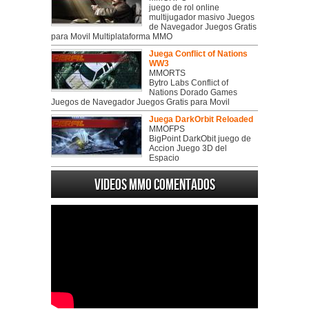
juego de rol online
multijugador masivo Juegos
de Navegador Juegos Gratis
para Movil Multiplataforma MMO
Juega Conflict of Nations
WW3
MMORTS
Bytro Labs Conflict of
Nations Dorado Games
Juegos de Navegador Juegos Gratis para Movil
Juega DarkOrbit Reloaded
MMOFPS
BigPoint DarkObit juego de
Accion Juego 3D del
Espacio
Videos MMO Comentados