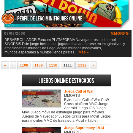
Perfil de Lego Minifigures Online
03/03/2000
MMORPG
DESARROLLADOR Funcom PLATAFORMA Navegadores de Internet
SINOPSIS Este juego invita a los jugadores a adentrarse en imaginativos y
emocionantes mundos de Lego, desde mundos medievales,
mundos espaciales a muntos llenos piratas…
Más »
«
‹
1108
1109
1110
1111
1112
›
Juegos online destacados
Juega Call of War
MMORTS
Bytro Labs Call of War CoW
Cross-platform MMO Juego
Android Juego IOS Juego
Móvil juego móvil de estrategia juego para móviles
Juegos de Navegador Juegos Gratis para Movil juegos
para móviles MMO de Estratégia Móvil y Tablet
Juega Supremacy 1914
MMORPG