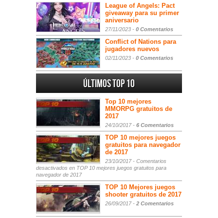
League of Angels: Pact
giveaway para su primer
aniversario
27/11/2023 -
0 Comentarios
Conflict of Nations para
jugadores nuevos
02/11/2023 -
0 Comentarios
Últimos Top 10
Top 10 mejores
MMORPG gratuitos de
2017
24/10/2017 -
6 Comentarios
TOP 10 mejores juegos
gratuitos para navegador
de 2017
23/10/2017 -
Comentarios
desactivados
en TOP 10 mejores juegos gratuitos para
navegador de 2017
TOP 10 Mejores juegos
shooter gratuitos de 2017
26/09/2017 -
2 Comentarios