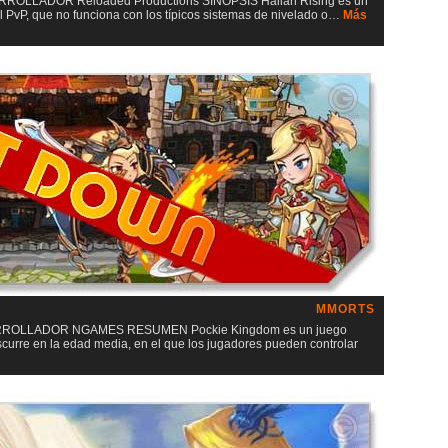
ROLLADOR Reloaded Productions SINOPSIS Hailan Rising es un
PvP, que no funciona con los típicos sistemas de nivelado o…
Más
MMORTS
ARROLLADOR NGAMES RESUMEN Pockie Kingdom es un juego
scurre en la edad media, en el que los jugadores pueden controlar