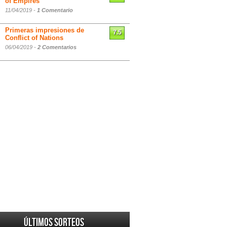
of Empires
11/04/2019 -
1 Comentario
Primeras impresiones de
7.5
Conflict of Nations
06/04/2019 -
2 Comentarios
Últimos sorteos