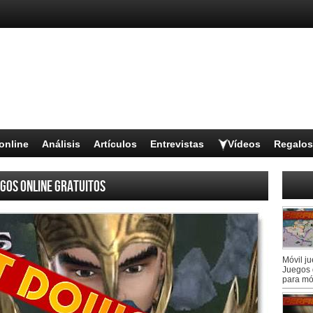
online
Análisis
Artículos
Entrevistas
Vídeos
Regalos
gos online gratuitos
Móvil j
Juegos 
para mó