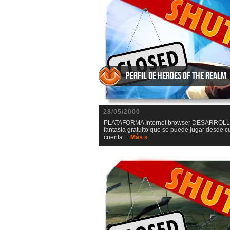
Perfil de Heroes of the Realm
28/05/2000
PLATAFORMA Internet browser DESARROLLA
fantasia gratuito que se puede jugar desde 
cuenta…
Más »