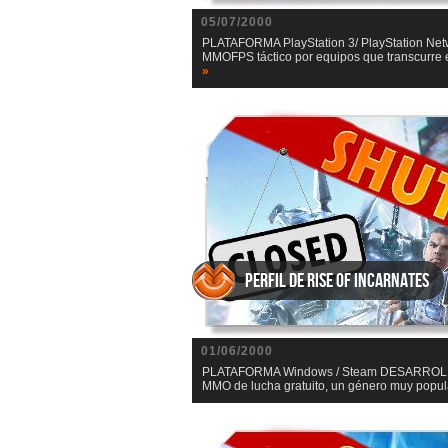
05/07/2000
PLATAFORMA PlayStation 3/ PlayStation 
MMOFPS táctico por equipos que transcurre 
»
Perfil de Rise of Incarnates
01/06/2000
PLATAFORMA Windows / Steam DESARROLLA
MMO de lucha gratuito, un género muy popu