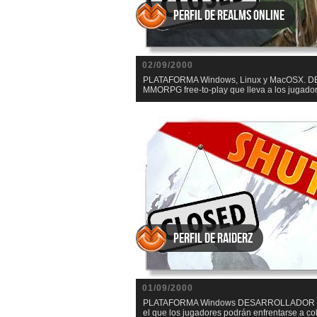
Perfil de Realms Online
02/09/2000
PLATAFORMA Windows, Linux y MacOSX. D
MMORPG free-to-play que lleva a los jugad
Perfil de RaiderZ
01/09/2000
PLATAFORMA Windows DESARROLLADOR Maie
el que los jugadores podrán enfrentarse a c