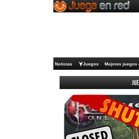
Noticias
Juegos
Mejores juegos 
Jue