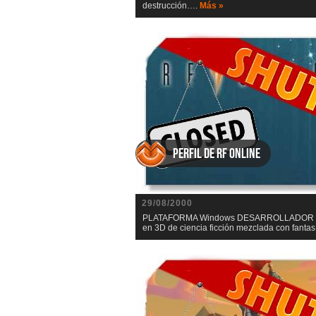
destrucción….
Más »
Perfil de RF Online
29/08/2000
PLATAFORMA Windows DESARROLLADOR CCR 
en 3D de ciencia ficción mezclada con fanta