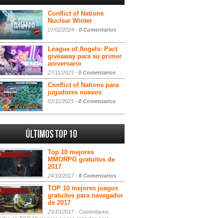
Conflict of Nations
Nuclear Winter
07/02/2024 -
0 Comentarios
League of Angels: Pact
giveaway para su primer
aniversario
27/11/2023 -
0 Comentarios
Conflict of Nations para
jugadores nuevos
02/11/2023 -
0 Comentarios
Últimos Top 10
Top 10 mejores
MMORPG gratuitos de
2017
24/10/2017 -
6 Comentarios
TOP 10 mejores juegos
gratuitos para navegador
de 2017
23/10/2017 -
Comentarios