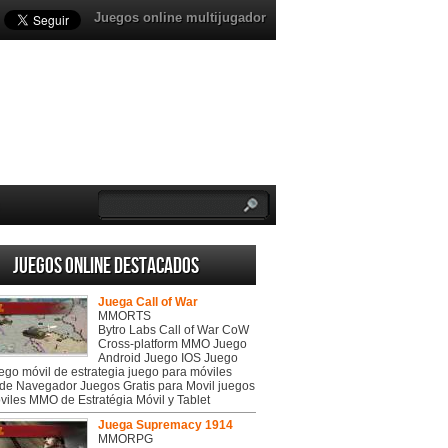
Juegos online multijugador
Juegos online destacados
Juega Call of War
MMORTS
Bytro Labs Call of War CoW
Cross-platform MMO Juego
Android Juego IOS Juego
uego móvil de estrategia juego para móviles
de Navegador Juegos Gratis para Movil juegos
viles MMO de Estratégia Móvil y Tablet
Juega Supremacy 1914
MMORPG