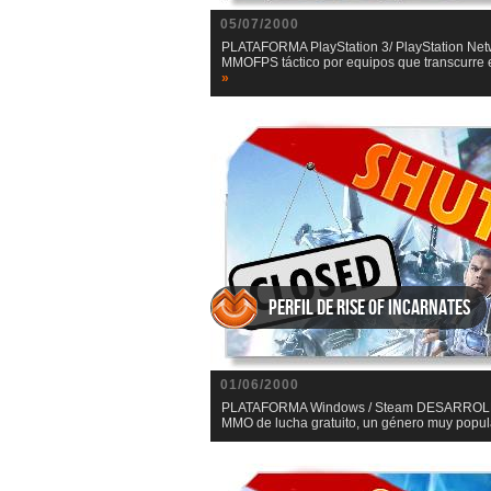
05/07/2000
PLATAFORMA PlayStation 3/ PlayStation 
MMOFPS táctico por equipos que transcurre 
»
Perfil de Rise of Incarnates
01/06/2000
PLATAFORMA Windows / Steam DESARROLLA
MMO de lucha gratuito, un género muy popu