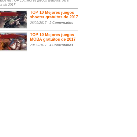
ados
en TOP 10 mejores juegos gratuitos para
or de 2017
TOP 10 Mejores juegos
shooter gratuitos de 2017
26/09/2017 -
2 Comentarios
TOP 10 Mejores juegos
MOBA gratuitos de 2017
20/09/2017 -
4 Comentarios