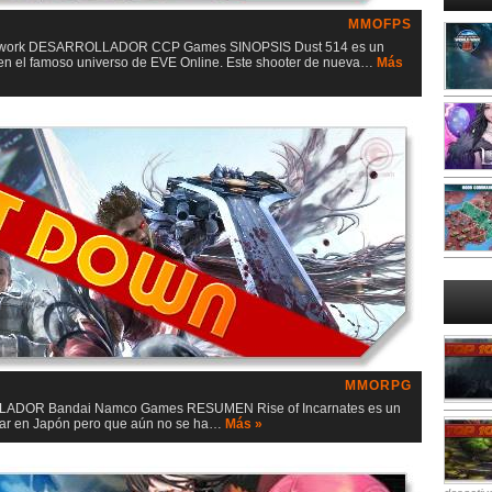
MMOFPS
Network DESARROLLADOR CCP Games SINOPSIS Dust 514 es un
en el famoso universo de EVE Online. Este shooter de nueva…
Más
MMORPG
DOR Bandai Namco Games RESUMEN Rise of Incarnates es un
lar en Japón pero que aún no se ha…
Más »