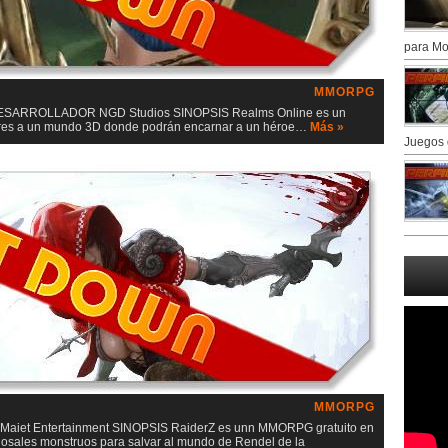
para Mo
MMORPG
ESARROLLADOR NGD Studios SINOPSIS Realms Online es un
ores a un mundo 3D donde podrán encarnar a un héroe…
Más »
Juegos 
MMORPG
t Entertainment SINOPSIS RaiderZ es unn MMORPG gratuito en
olosales monstruos para salvar al mundo de Rendel de la