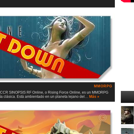
MMORPG
SINOPSIS RF Online, o Rising Force Online, es un MMORPG
sía clásica. Está ambientado en un planeta lejano del…
Más »