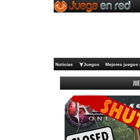
Noticias
Juegos
Mejores juegos 
Jue