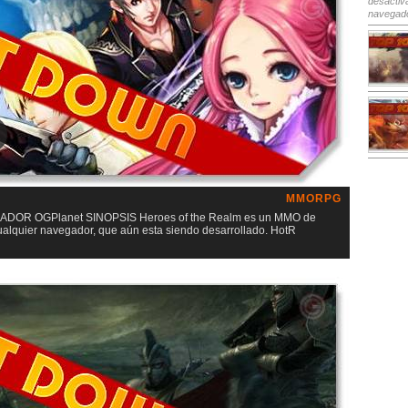
desactiv
navegad
MMORPG
DOR OGPlanet SINOPSIS Heroes of the Realm es un MMO de
cualquier navegador, que aún esta siendo desarrollado. HotR