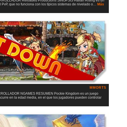
ROLLADOR Reloaded Productions SINOPSIS Hailan Rising es un
PvP, que no funciona con los típicos sistemas de nivelado o…
Más
MMORTS
ARROLLADOR NGAMES RESUMEN Pockie Kingdom es un juego
scurre en la edad media, en el que los jugadores pueden controlar