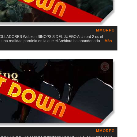
MMORPG
LLADORES Webzen SINOPSIS DEL JUEGO Archlord 2 es el
 en una realidad paralela en la que el Archlord ha abandonado…
Más
MMORPG