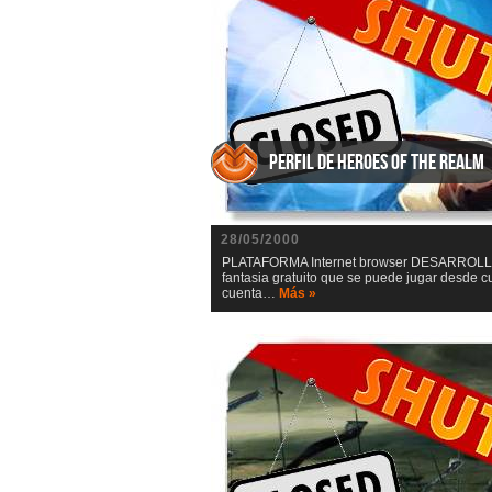
Perfil de Heroes of the Realm
28/05/2000
PLATAFORMA Internet browser DESARROLLA
fantasia gratuito que se puede jugar desde 
cuenta…
Más »