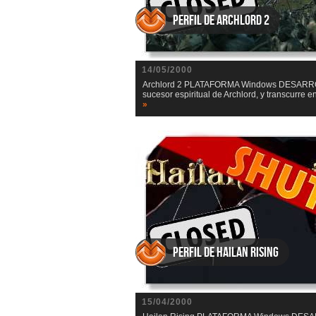
Perfil de Archlord 2
14/05/2000
Archlord 2 PLATAFORMA Windows DESARRO
sucesor espiritual de Archlord, y transcurre
»
Perfil de Hailan Rising
15/04/2000