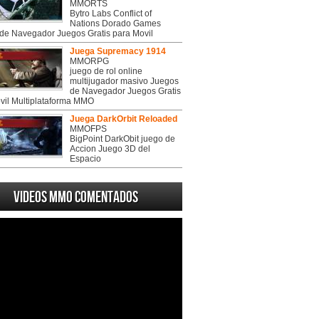
MMORTS
Bytro Labs Conflict of
Nations Dorado Games
de Navegador Juegos Gratis para Movil
Juega Supremacy 1914
MMORPG
juego de rol online
multijugador masivo Juegos
de Navegador Juegos Gratis
vil Multiplataforma MMO
Juega DarkOrbit Reloaded
MMOFPS
BigPoint DarkObit juego de
Accion Juego 3D del
Espacio
Videos MMO Comentados