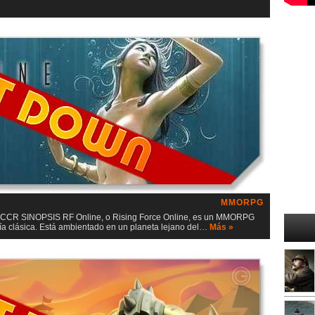
MMORPG
SINOPSIS RF Online, o Rising Force Online, es un MMORPG
sía clásica. Está ambientado en un planeta lejano del…
Más »