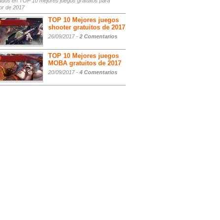
ados
en TOP 10 mejores juegos gratuitos para
or de 2017
TOP 10 Mejores juegos
shooter gratuitos de 2017
26/09/2017 -
2 Comentarios
TOP 10 Mejores juegos
MOBA gratuitos de 2017
20/09/2017 -
4 Comentarios