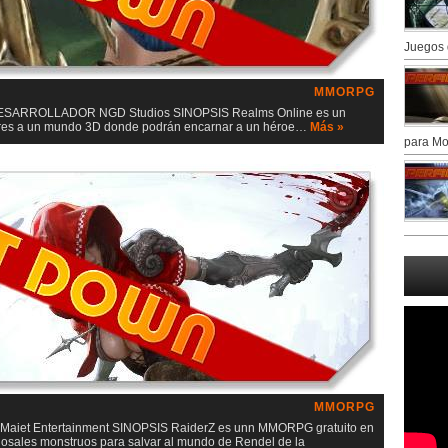
Juegos 
MMORPG
ESARROLLADOR NGD Studios SINOPSIS Realms Online es un
ores a un mundo 3D donde podrán encarnar a un héroe…
Más »
para Mo
MMORPG
t Entertainment SINOPSIS RaiderZ es unn MMORPG gratuito en
olosales monstruos para salvar al mundo de Rendel de la