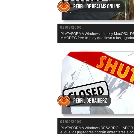
Perfil de Realms Online
02/09/2000
PLATAFORMA Windows, Linux y MacOSX. D
MMORPG free-to-play que lleva a los jugad
Perfil de RaiderZ
01/09/2000
PLATAFORMA Windows DESARROLLADOR Maie
el que los jugadores podrán enfrentarse a c