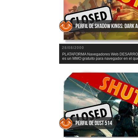
Perfil de Shadow Kings: Dark 
28/08/2000
PLATAFORMA Navegadores Web DESARROL
es un MMO gratuito para navegador en el que
Perfil de Dust 514