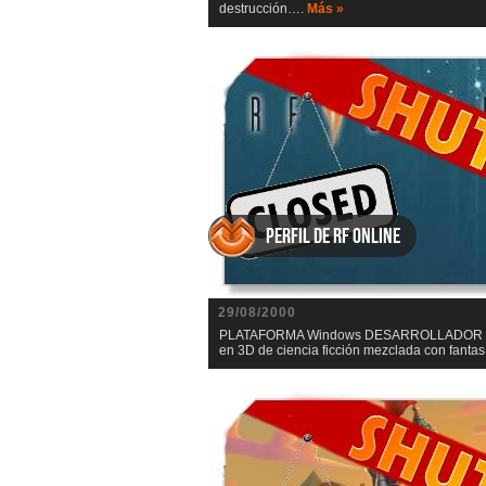
destrucción….
Más »
Perfil de RF Online
29/08/2000
PLATAFORMA Windows DESARROLLADOR CCR 
en 3D de ciencia ficción mezclada con fanta