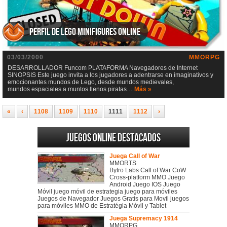
Perfil de Lego Minifigures Online
03/03/2000
MMORPG
DESARROLLADOR Funcom PLATAFORMA Navegadores de Internet
SINOPSIS Este juego invita a los jugadores a adentrarse en imaginativos y
emocionantes mundos de Lego, desde mundos medievales,
mundos espaciales a muntos llenos piratas…
Más »
«
‹
1108
1109
1110
1111
1112
›
Juegos online destacados
Juega Call of War
MMORTS
Bytro Labs Call of War CoW
Cross-platform MMO Juego
Android Juego IOS Juego
Móvil juego móvil de estrategia juego para móviles
Juegos de Navegador Juegos Gratis para Movil juegos
para móviles MMO de Estratégia Móvil y Tablet
Juega Supremacy 1914
MMORPG