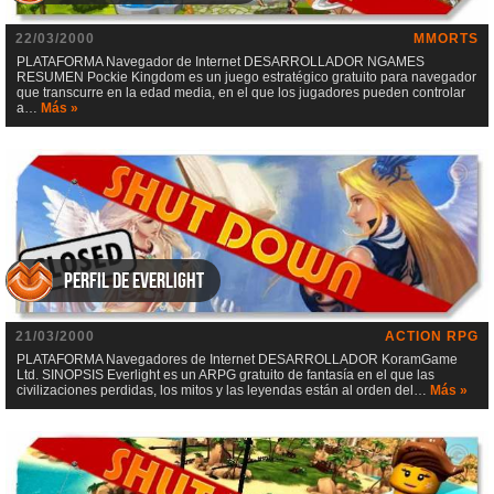
22/03/2000
MMORTS
PLATAFORMA Navegador de Internet DESARROLLADOR NGAMES
RESUMEN Pockie Kingdom es un juego estratégico gratuito para navegador
que transcurre en la edad media, en el que los jugadores pueden controlar
a…
Más »
Perfil de Everlight
21/03/2000
ACTION RPG
PLATAFORMA Navegadores de Internet DESARROLLADOR KoramGame
Ltd. SINOPSIS Everlight es un ARPG gratuito de fantasía en el que las
civilizaciones perdidas, los mitos y las leyendas están al orden del…
Más »