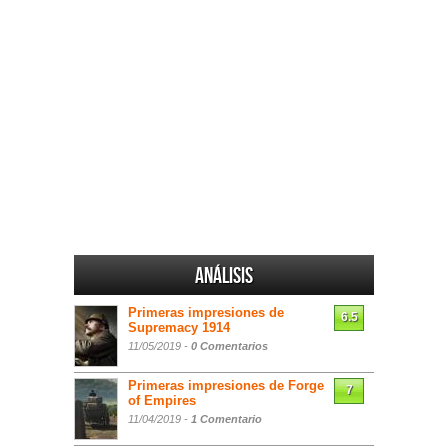
Análisis
Primeras impresiones de
6.5
Supremacy 1914
11/05/2019 -
0 Comentarios
Primeras impresiones de Forge
7
of Empires
11/04/2019 -
1 Comentario