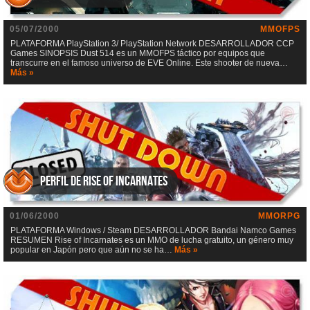
05/07/2000
MMOFPS
PLATAFORMA PlayStation 3/ PlayStation Network DESARROLLADOR CCP
Games SINOPSIS Dust 514 es un MMOFPS táctico por equipos que
transcurre en el famoso universo de EVE Online. Este shooter de nueva…
Más »
Perfil de Rise of Incarnates
01/06/2000
MMORPG
PLATAFORMA Windows / Steam DESARROLLADOR Bandai Namco Games
RESUMEN Rise of Incarnates es un MMO de lucha gratuito, un género muy
popular en Japón pero que aún no se ha…
Más »