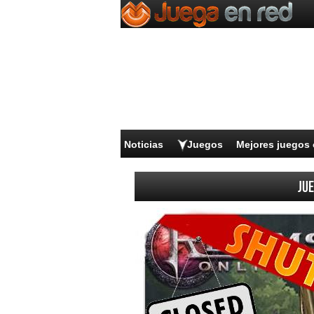
Noticias
Juegos
Mejores juegos 
Jue