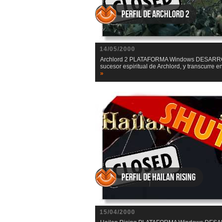
Perfil de Archlord 2
14/05/2000
Archlord 2 PLATAFORMA Windows DESARRO
sucesor espiritual de Archlord, y transcurre
»
Perfil de Hailan Rising
15/04/2000