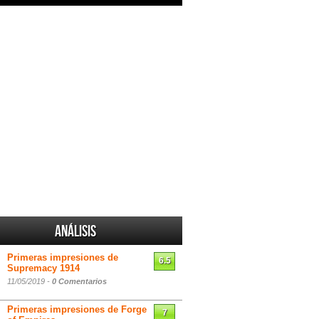
Análisis
Primeras impresiones de
6.5
Supremacy 1914
11/05/2019 -
0 Comentarios
Primeras impresiones de Forge
7