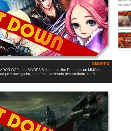
desactiv
navegad
MMORPG
DOR OGPlanet SINOPSIS Heroes of the Realm es un MMO de
cualquier navegador, que aún esta siendo desarrollado. HotR