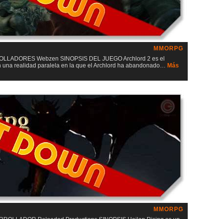
MMORPG
LLADORES Webzen SINOPSIS DEL JUEGO Archlord 2 es el
 en una realidad paralela en la que el Archlord ha abandonado…
Más
MMORPG