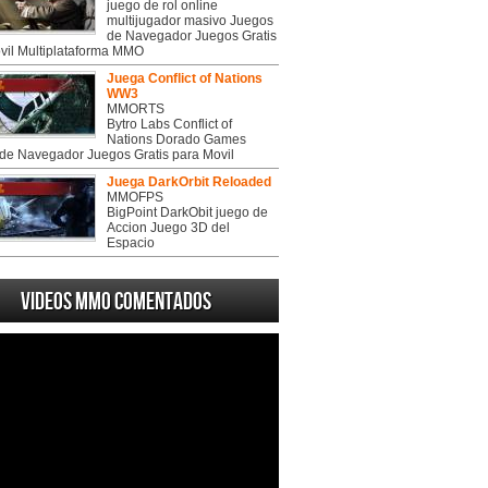
juego de rol online
multijugador masivo Juegos
de Navegador Juegos Gratis
vil Multiplataforma MMO
Juega Conflict of Nations
WW3
MMORTS
Bytro Labs Conflict of
Nations Dorado Games
de Navegador Juegos Gratis para Movil
Juega DarkOrbit Reloaded
MMOFPS
BigPoint DarkObit juego de
Accion Juego 3D del
Espacio
Videos MMO Comentados