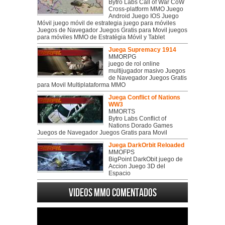
Bytro Labs Call of War CoW
Cross-platform MMO Juego
Android Juego IOS Juego
Móvil juego móvil de estrategia juego para móviles
Juegos de Navegador Juegos Gratis para Movil juegos
para móviles MMO de Estratégia Móvil y Tablet
Juega Supremacy 1914
MMORPG
juego de rol online
multijugador masivo Juegos
de Navegador Juegos Gratis
para Movil Multiplataforma MMO
Juega Conflict of Nations
WW3
MMORTS
Bytro Labs Conflict of
Nations Dorado Games
Juegos de Navegador Juegos Gratis para Movil
Juega DarkOrbit Reloaded
MMOFPS
BigPoint DarkObit juego de
Accion Juego 3D del
Espacio
Videos MMO Comentados