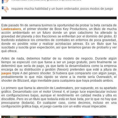
requiere mucha habilidad y un buen ordenador, pocos modos de juego
Este pasado fin de semana tuvimos la oportunidad de probar la beta cerrada de
Lawbreakers
, el primer shooter de Boss Key Productions, un título de mucha
acción ambientado en un futuro donde un gran cataclismo ha alterado la
gravedad del planeta y dos fracciones se enfrentan por el dominio del globo. El
trasfondo establece los cimientos de combates en entornos de poca gravedad,
donde es posible volar y realizar acrobacias aéreas. Es un título que ha
suscitado y suscita gran expectación, así que teníamos ganas de probarlo y ver
qué ofrece.
Antes de nada, debemos hablar de su modelo de negocio. Durante algún
tiempo se especuló con que fuese a ser un juego gratuito, pero finalmente se
determinó que sería de pago, ya que tanto la desarrolladora como la empresa
encarga de su distribución y gestión (Nexon) pretenden que esté a altura de
juegos
triple A del género shooter. Si hubiera que compararlo con algún juego,
probablemente lo que más rápido se viene a la mente sería Overwatch, el
shooter de Blizzard, algo inevitable para cualquiera que haya probado ambos.
Lo primero que llama la atención de Lawbreakers, por supuesto, es su apartado
gráfico. Desarrollado con el motor Unreal 4, el juego luce espectacular incluso
en configuraciones bajas, aunque el rendimiento en calidad media y ultra es
discutible. Pero es un título que todavía está en fase beta, por lo que no hay que
preocuparse (todavía). En cualquier caso, como decimos, incluso en una
configuración gráfica baja, el juego cuenta con un estilo visual impecable.