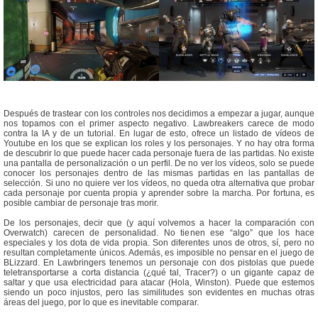
Después de trastear con los controles nos decidimos a empezar a jugar, aunque
nos topamos con el primer aspecto negativo. Lawbreakers carece de modo
contra la IA y de un tutorial. En lugar de esto, ofrece un listado de vídeos de
Youtube en los que se explican los roles y los personajes. Y no hay otra forma
de descubrir lo que puede hacer cada personaje fuera de las partidas. No existe
una pantalla de personalización o un perfil. De no ver los vídeos, solo se puede
conocer los personajes dentro de las mismas partidas en las pantallas de
selección. Si uno no quiere ver los vídeos, no queda otra alternativa que probar
cada personaje por cuenta propia y aprender sobre la marcha. Por fortuna, es
posible cambiar de personaje tras morir.
De los personajes, decir que (y aquí volvemos a hacer la comparación con
Overwatch) carecen de personalidad. No tienen ese “algo” que los hace
especiales y los dota de vida propia. Son diferentes unos de otros, sí, pero no
resultan completamente únicos. Además, es imposible no pensar en el juego de
BLizzard. En Lawbringers tenemos un personaje con dos pistolas que puede
teletransportarse a corta distancia (¿qué tal, Tracer?) o un gigante capaz de
saltar y que usa electricidad para atacar (Hola, Winston). Puede que estemos
siendo un poco injustos, pero las similitudes son evidentes en muchas otras
áreas del juego, por lo que es inevitable comparar.