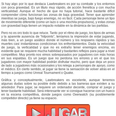
Si hay algo por lo que destaca Lawbreakers es por su combate y los entornos
con poca gravedad. Es un título muy rápido, de acción frenética y con mucha
verticalidad. Aunque el hecho de que no haya tutorial, hace bastante difícil
comprender cómo funcionan las zonas de baja gravedad. Tener que aprender
mientras se juega, bajo fuego enemigo, no es fácil. Cada personaje tiene un tipo
de movimiento diferente (como un lazo o una mochila propulsora), y estas zonas
con gravedad baja tienen un impacto notable en la dinámica de las partidas.
Pero no es oro todo lo que reluce. Tanto por el ritmo de juego, los tipos de armas
y la aparente ausencia de “hitpoints”, teníamos la impresión de estar jugando,
más bien, a un juego asiático donde el número y los respawns rápidos y las
muertes casi instantáneas condicionan los enfrentamientos. Dada la velocidad
de juego, la verticalidad y que no es extraño tener enemigos encima, es
evidente que se requiere mucha habilidad y bastantes reflejos para jugar a nivel
competitivo. Muy pronto nos vimos sobrepasados por jugadores con más horas
en sus espaldas. Es un juego que no perdona los errores y en el que los
jugadores con mayor habilidad podrán disfrutar mucho, pero que deja un poco
de lado a jugadores más ocasionales y los relega a personajes de apoyo, como
el médico. En cierto sentido, al jugar se tiene la sensación de volver atrás en el
tiempo a juegos como Unreal Tournament o Quake.
Gráfica y conceptualmente, Lawbreakers es excelente, aunque tenemos
algunas dudas sobre su posible éxito debido a las barreras que existen a su
alrededor. Para jugar, se requiere un ordenador decente, comprar el juego y
tener bastante habilidad. Será interesante ver si consigue hacerse con un hueco
en la escena competitiva, donde juegos como Overwatch (su posiblemente
competidor directo) ya tiene su espacio.