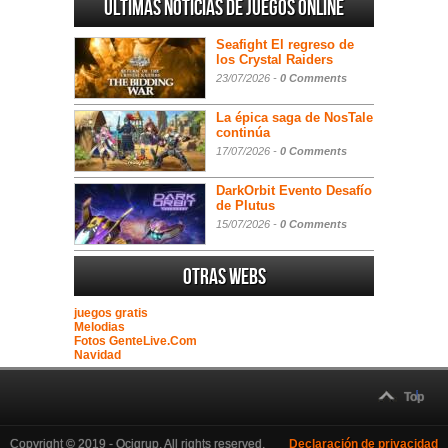
Ultimas noticias de juegos online
Seafight El regreso de
los Crystal Raiders
23/07/2026 -
0 Comments
La épica saga de NosTale
continúa
17/07/2026 -
0 Comments
DarkOrbit Evento Desafío
de Plutus
15/07/2026 -
0 Comments
Otras webs
juegos gratis
Melodias
Fotos GenteLive.Com
Navidad
Top
Copyright © 2019 - Ocigrup. All rights reserved.
Declaración de privacidad