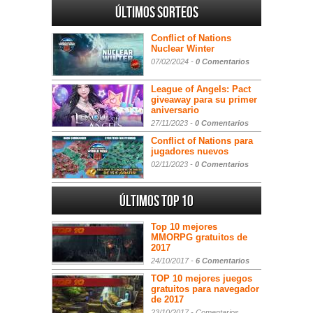
Últimos sorteos
Conflict of Nations
Nuclear Winter
07/02/2024 -
0 Comentarios
League of Angels: Pact
giveaway para su primer
aniversario
27/11/2023 -
0 Comentarios
Conflict of Nations para
jugadores nuevos
02/11/2023 -
0 Comentarios
Últimos Top 10
Top 10 mejores
MMORPG gratuitos de
2017
24/10/2017 -
6 Comentarios
TOP 10 mejores juegos
gratuitos para navegador
de 2017
23/10/2017 -
Comentarios