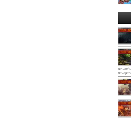
desactiv
navegad