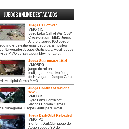
Juegos online destacados
Juega Call of War
MMORTS
Bytro Labs Call of War CoW
Cross-platform MMO Juego
Android Juego IOS Juego
uego móvil de estrategia juego para móviles
de Navegador Juegos Gratis para Movil juegos
viles MMO de Estratégia Móvil y Tablet
Juega Supremacy 1914
MMORPG
juego de rol online
multijugador masivo Juegos
de Navegador Juegos Gratis
vil Multiplataforma MMO
Juega Conflict of Nations
WW3
MMORTS
Bytro Labs Conflict of
Nations Dorado Games
de Navegador Juegos Gratis para Movil
Juega DarkOrbit Reloaded
MMOFPS
BigPoint DarkObit juego de
Accion Juego 3D del