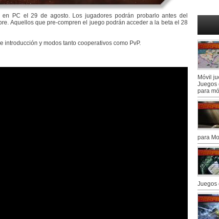
z en PC el 29 de agosto. Los jugadores podrán probarlo antes del
tubre. Aquellos que pre-compren el juego podrán acceder a la beta el 28
 de introducción y modos tanto cooperativos como PvP.
Móvil j
Juegos 
para mó
para Mo
Juegos 