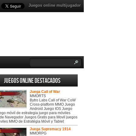
Juegos online multijugador
Juegos online destacados
Juega Call of War
MMORTS
Bytro Labs Call of War CoW
Cross-platform MMO Juego
Android Juego IOS Juego
uego móvil de estrategia juego para móviles
de Navegador Juegos Gratis para Movil juegos
viles MMO de Estratégia Móvil y Tablet
Juega Supremacy 1914
MMORPG