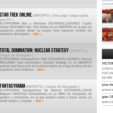
desactiv
navegad
Star Trek Online
(
MMORPG
) (
Descargar Juegos gratis
para PC
)
PLATAFORMA Mac y Windows DESARROLLADORES Cryptic
Studio RESUMEN Star Trek Online es un MMORPG en el que los
jugadores podrán dirigir su propia nave espacial, podrán ser
miembros del Imperio…
Más »
Total Domination: Nuclear Strategy
(
MMORTS
) (
Juegos de Navegador
)
PLATAFORMA Navegadores Web DESARROLLADORES Plarium
RESUMEN Total Domination: Nuclear Strategy es un MMORTS
VICTOR
gratuito que transcurre en un futuro lejano en el que la tarea de los
CONCU
jugadores será restaurar…
Más »
FUE U
DE MIS
FantasyRama
jose de
(
MMORTS
) (
Juegos de Navegador
)
primera
PLATAFORMA Navegadores de Internet DESARROLLADOR
Bigpoint SINOPSIS FantasyRama es un MMO de navegador de
gato 1
gestión y simulación, en el que podrás cuidar y hacer crecer un
jardín mágico, y ayudar…
Más »
quiero j