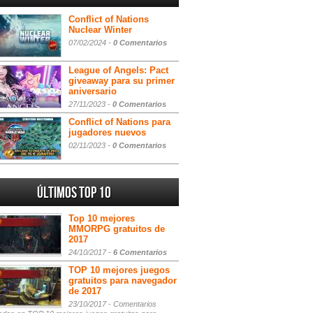
Conflict of Nations
Nuclear Winter
07/02/2024 -
0 Comentarios
League of Angels: Pact
giveaway para su primer
aniversario
27/11/2023 -
0 Comentarios
Conflict of Nations para
jugadores nuevos
02/11/2023 -
0 Comentarios
Últimos Top 10
Top 10 mejores
MMORPG gratuitos de
2017
24/10/2017 -
6 Comentarios
TOP 10 mejores juegos
gratuitos para navegador
de 2017
23/10/2017 -
Comentarios