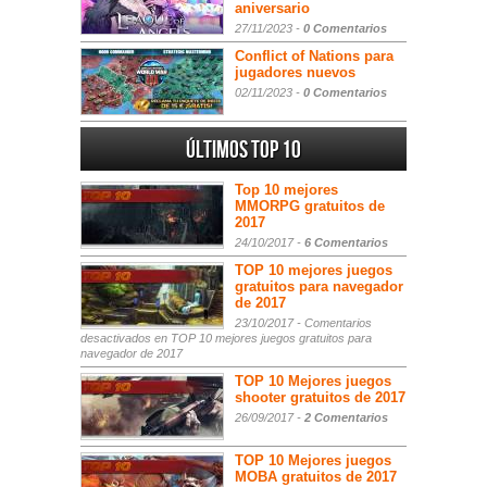
aniversario
27/11/2023 -
0 Comentarios
Conflict of Nations para
jugadores nuevos
02/11/2023 -
0 Comentarios
Últimos Top 10
Top 10 mejores
MMORPG gratuitos de
2017
24/10/2017 -
6 Comentarios
TOP 10 mejores juegos
gratuitos para navegador
de 2017
23/10/2017 -
Comentarios
desactivados
en TOP 10 mejores juegos gratuitos para
navegador de 2017
TOP 10 Mejores juegos
shooter gratuitos de 2017
26/09/2017 -
2 Comentarios
TOP 10 Mejores juegos
MOBA gratuitos de 2017