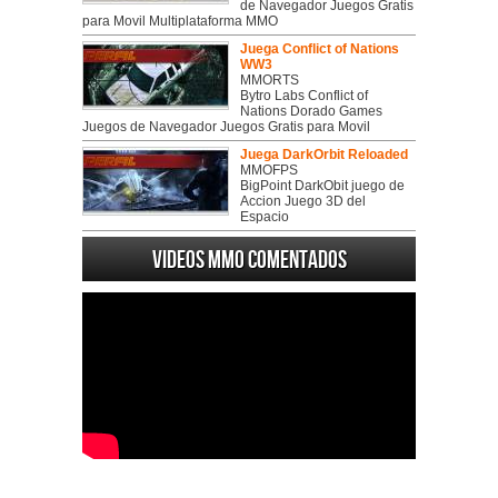
de Navegador Juegos Gratis
para Movil Multiplataforma MMO
Juega Conflict of Nations
WW3
MMORTS
Bytro Labs Conflict of
Nations Dorado Games
Juegos de Navegador Juegos Gratis para Movil
Juega DarkOrbit Reloaded
MMOFPS
BigPoint DarkObit juego de
Accion Juego 3D del
Espacio
Videos MMO Comentados