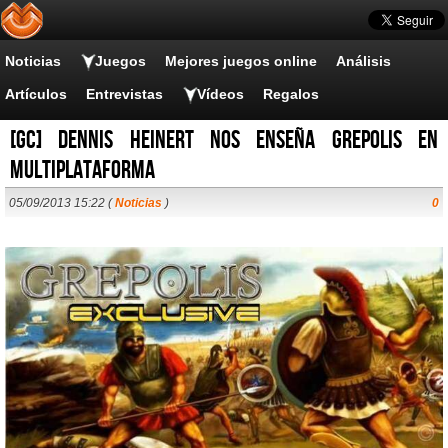
Noticias
Juegos
Mejores juegos online
Análisis
Artículos
Entrevistas
Vídeos
Regalos
[GC] Dennis Heinert nos enseña Grepolis en
multiplataforma
05/09/2013 15:22 (
Noticias
)
0