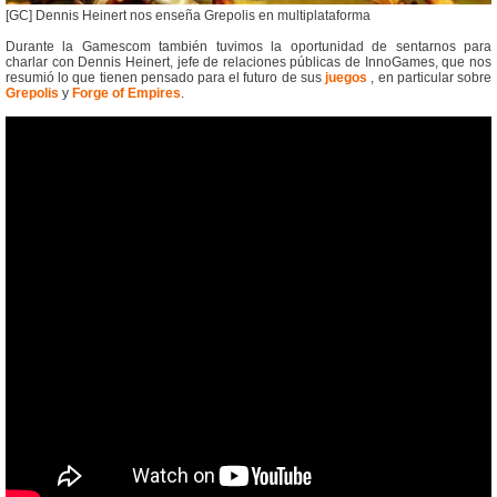
[GC] Dennis Heinert nos enseña Grepolis en multiplataforma
Durante la Gamescom también tuvimos la oportunidad de sentarnos para
charlar con Dennis Heinert, jefe de relaciones públicas de InnoGames, que nos
resumió lo que tienen pensado para el futuro de sus
juegos
, en particular sobre
Grepolis
y
Forge of Empires
.