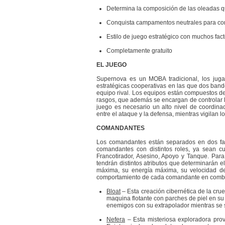
Determina la composición de las oleadas q
Conquista campamentos neutrales para con
Estilo de juego estratégico con muchos fac
Completamente gratuito
EL JUEGO
Supernova es un MOBA tradicional, los jug
estratégicas cooperativas en las que dos bando
equipo rival. Los equipos están compuestos d
rasgos, que además se encargan de controlar 
juego es necesario un alto nivel de coordinac
entre el ataque y la defensa, mientras vigilan 
COMANDANTES
Los comandantes están separados en dos fac
comandantes con distintos roles, ya sean cu
Francotirador, Asesino, Apoyo y Tanque. Par
tendrán distintos atributos que determinarán 
máxima, su energía máxima, su velocidad de 
comportamiento de cada comandante en combat
Bloat
– Esta creación cibernética de la cr
maquina flotante con parches de piel en su 
enemigos con su extrapolador mientras se 
Nefera
– Esta misteriosa exploradora pro