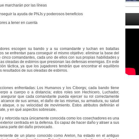
ue marcharán por las líneas
seguir la ayuda de PNJs y poderosos beneficios
tores a tener en cuenta
adores escogen su bando y a su comandante y luchan en batallas
s se enfrentan para conseguir el mismo objetivo: eliminar la base del
e cinco comandantes, cada uno de ellos con sus propias habilidades y
las oleadas de esbirros que presionan las defensas enemigas. En este
ión táctica, ya que los jugadores tendrán que encontrar el equilibrio
los resultados de sus oleadas de esbirros.
ciones enfrentadas: Los Humanos y los Ciborgs; cada bando tiene
erpo a cuerpo o a distancia; estos roles son Hechicero, Luchador,
a asegurar que cada comandante pueda ejercer su rol correctamente
el alcance de sus armas, el daño de las mismas, su armadura, su salud
ataque, o su velocidad de movimiento. Estos atributos definirán el
e, y en qué aspectos sobresale.
uel y retorcida raza únicamente conocida como los cosechadores es una
exterior centrada en la defensa. Es capaz de hacer daño y atraer a sus
sana parte del daño provocado.
veniente de un plano conocido como Arelon, ha estado en el antiguo