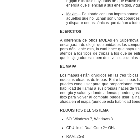
Egipto e incluso hay datos de que estuvo en
energía que silencian a sus enemigos, y q
Maxim
– Equipado con una impresionante 
aquellos que no luchan son unos cobardes.
y disparar ondas sónicas que dañan a todo
EJERCITOS
A diferencia de otros MOBAs en Supernova l
encargarán de elegir que unidades las compone
pero débil ante otro, lo cual hace que haya u
atentos a los tipos de tropas a los que se en
que los jugadores suben de nivel sus cuentas a
EL MAPA
Los mapas están divididos en las tres típicas 
nuestras oleadas de tropas. Entre las líneas
puedes conquistar para que proporcionen temp
habilidad de llamar a sus propias naces de t
energía y salud, y donde además pueden gasta
listo para volver al combate puede usar la h
aliada en el mapa (aunque esta habilidad tiene
REQUISITOS DEL SISTEMA
SO: Windows 7, Windows 8
CPU: Intel Dual Core 2+ GHz
RAM: 2GB