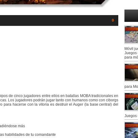
0
Móvil j
Juegos 
para mó
para Mo
uipos de cinco jugadores entre ellos en batallas MOBA tradicionales en
icas. Los jugadores podrán jugar tanto con humanos como con ciborgs
 para hacerse con la vitoria es destruir el Auger (la base central) del
Juegos 
añadiéndose más
 las habilidades de tu comandante