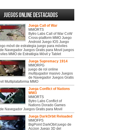
Juegos online destacados
Juega Call of War
MMORTS
Bytro Labs Call of War CoW
Cross-platform MMO Juego
Android Juego IOS Juego
uego móvil de estrategia juego para móviles
de Navegador Juegos Gratis para Movil juegos
viles MMO de Estratégia Móvil y Tablet
Juega Supremacy 1914
MMORPG
juego de rol online
multijugador masivo Juegos
de Navegador Juegos Gratis
vil Multiplataforma MMO
Juega Conflict of Nations
WW3
MMORTS
Bytro Labs Conflict of
Nations Dorado Games
de Navegador Juegos Gratis para Movil
Juega DarkOrbit Reloaded
MMOFPS
BigPoint DarkObit juego de
Accion Juego 3D del