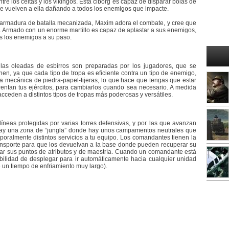
tre los celtas y los vikingos. Esta ciborg es capaz de disparar bolas de
ue vuelven a ella dañando a todos los enemigos que impacte.
armadura de batalla mecanizada, Maxim adora el combate, y cree que
 Armado con un enorme martillo es capaz de aplastar a sus enemigos,
s los enemigos a su paso.
as oleadas de esbirros son preparadas por los jugadores, que se
n, ya que cada tipo de tropa es eficiente contra un tipo de enemigo,
na mecánica de piedra-papel-tijeras, lo que hace que tengas que estar
frentan tus ejércitos, para cambiarlos cuando sea necesario. A medida
cceden a distintos tipos de tropas más poderosas y versátiles.
líneas protegidas por varias torres defensivas, y por las que avanzan
 hay una zona de “jungla” donde hay unos campamentos neutrales que
oralmente distintos servicios a tu equipo. Los comandantes tienen la
ransporte para que los devuelvan a la base donde pueden recuperar su
r sus puntos de atributos y de maestría. Cuando un comandante está
abilidad de desplegar para ir automáticamente hacia cualquier unidad
 un tiempo de enfriamiento muy largo).