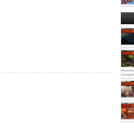
desactiv
navegad