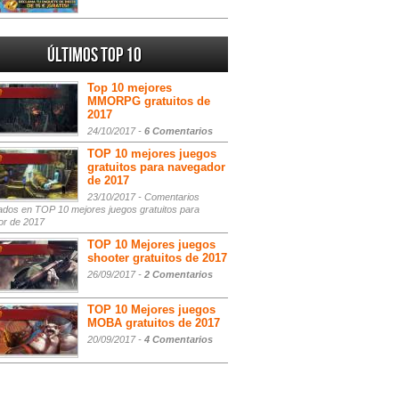
Últimos Top 10
Top 10 mejores
MMORPG gratuitos de
2017
24/10/2017 -
6 Comentarios
TOP 10 mejores juegos
gratuitos para navegador
de 2017
23/10/2017 -
Comentarios
ados
en TOP 10 mejores juegos gratuitos para
or de 2017
TOP 10 Mejores juegos
shooter gratuitos de 2017
26/09/2017 -
2 Comentarios
TOP 10 Mejores juegos
MOBA gratuitos de 2017
20/09/2017 -
4 Comentarios