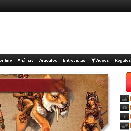
online
Análisis
Artículos
Entrevistas
Vídeos
Regalos