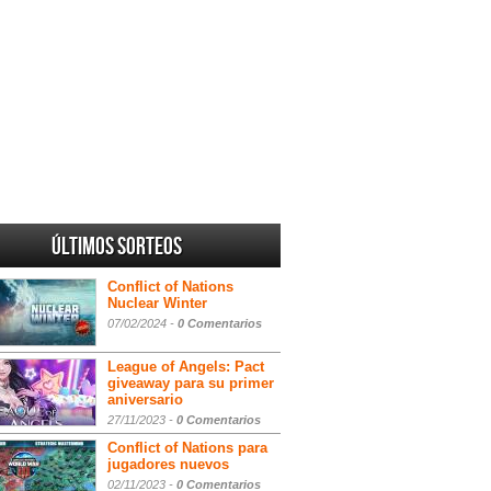
Últimos sorteos
Conflict of Nations
Nuclear Winter
07/02/2024 -
0 Comentarios
League of Angels: Pact
giveaway para su primer
aniversario
27/11/2023 -
0 Comentarios
Conflict of Nations para
jugadores nuevos
02/11/2023 -
0 Comentarios