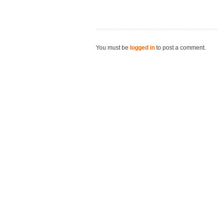
You must be
logged in
to post a comment.