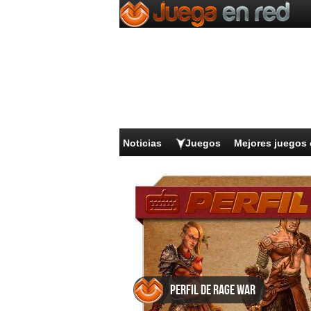
Noticias
Juegos
Mejores juegos 
Perfil de Rage War