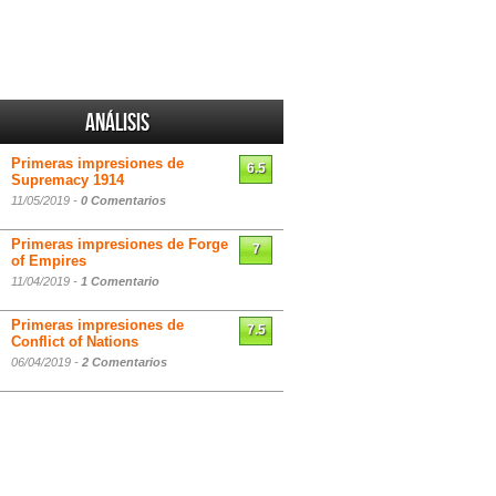
Análisis
Primeras impresiones de
6.5
Supremacy 1914
11/05/2019 -
0 Comentarios
Primeras impresiones de Forge
7
of Empires
11/04/2019 -
1 Comentario
Primeras impresiones de
7.5
Conflict of Nations
06/04/2019 -
2 Comentarios