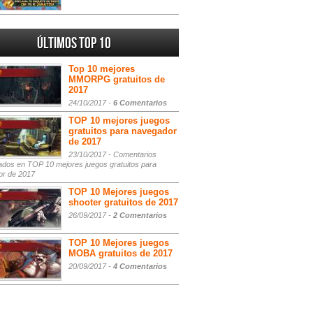
Últimos Top 10
Top 10 mejores
MMORPG gratuitos de
2017
24/10/2017 -
6 Comentarios
TOP 10 mejores juegos
gratuitos para navegador
de 2017
23/10/2017 -
Comentarios
ados
en TOP 10 mejores juegos gratuitos para
or de 2017
TOP 10 Mejores juegos
shooter gratuitos de 2017
26/09/2017 -
2 Comentarios
TOP 10 Mejores juegos
MOBA gratuitos de 2017
20/09/2017 -
4 Comentarios