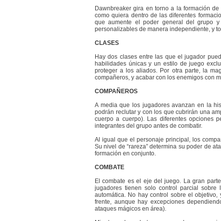
Dawnbreaker gira en torno a la formación de
como quiera dentro de las diferentes formaci
que aumente el poder general del grupo y 
personalizables de manera independiente, y tod
CLASES
Hay dos clases entre las que el jugador pue
habilidades únicas y un estilo de juego excl
proteger a los aliados. Por otra parte, la m
compañeros, y acabar con los enemigos con m
COMPAÑEROS
A media que los jugadores avanzan en la hist
podrán reclutar y con los que cubrirán una a
cuerpo a cuerpo). Las diferentes opciones pe
integrantes del grupo antes de combatir.
Al igual que el personaje principal, los comp
Su nivel de “rareza” determina su poder de ata
formación en conjunto.
COMBATE
El combate es el eje del juego. La gran parte
jugadores tienen solo control parcial sobre
automática. No hay control sobre el objetiv
frente, aunque hay excepciones dependiend
ataques mágicos en área).