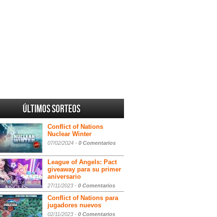
Últimos sorteos
Conflict of Nations
Nuclear Winter
07/02/2024 -
0 Comentarios
League of Angels: Pact
giveaway para su primer
aniversario
27/11/2023 -
0 Comentarios
Conflict of Nations para
jugadores nuevos
02/11/2023 -
0 Comentarios