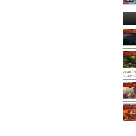
desactiv
navegad