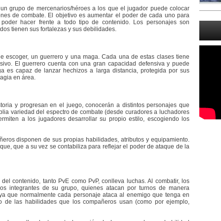
 un grupo de mercenarios/héroes a los que el jugador puede colocar
ones de combate. El objetivo es aumentar el poder de cada uno para
poder hacer frente a todo tipo de contenido. Los personajes son
os tienen sus fortalezas y sus debilidades.
de escoger, un guerrero y una maga. Cada una de estas clases tiene
usivo. El guerrero cuenta con una gran capacidad defensiva y puede
aga es capaz de lanzar hechizos a larga distancia, protegida por sus
agia en área.
oria y progresan en el juego, conocerán a distintos personajes que
mplia variedad del espectro de combate (desde curadores a luchadores
rmiten a los jugadores desarrollar su propio estilo, escogiendo los
añeros disponen de sus propias habilidades, atributos y equipamiento.
que, que a su vez se contabiliza para reflejar el poder de ataque de la
 del contenido, tanto PvE como PvP, conlleva luchas. Al combatir, los
 los integrantes de su grupo, quienes atacan por turnos de manera
o, ya que normalmente cada personaje ataca al enemigo que tenga en
o de las habilidades que los compañeros usan (como por ejemplo,