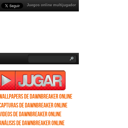
Juegos online multijugador
Wallpapers de Dawnbreaker Online
Capturas de Dawnbreaker Online
Videos de Dawnbreaker Online
Análisis de Dawnbreaker Online