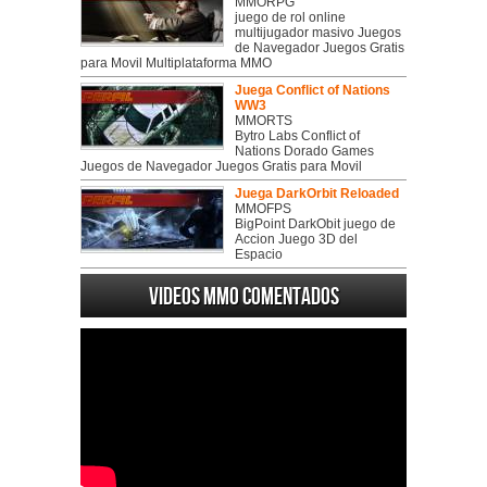
MMORPG
juego de rol online
multijugador masivo Juegos
de Navegador Juegos Gratis
para Movil Multiplataforma MMO
Juega Conflict of Nations
WW3
MMORTS
Bytro Labs Conflict of
Nations Dorado Games
Juegos de Navegador Juegos Gratis para Movil
Juega DarkOrbit Reloaded
MMOFPS
BigPoint DarkObit juego de
Accion Juego 3D del
Espacio
Videos MMO Comentados