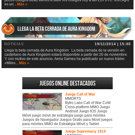
es un...
Más »
Llega la beta cerrada de Aura Kingdom
NOTICIAS
19/11/2014 | 15:40
Llega la beta cerrada de Aura Kingdom La beta cerrada de la versión en
castellano de Aura Kingdom estará disponible a partir del 20 de noviembre.
Y con motivo de este anuncio, Aeria Games ha pubilcado un nuevo tráiler.
«Miles...
Más »
Juegos online destacados
Juega Call of War
MMORTS
Bytro Labs Call of War CoW
Cross-platform MMO Juego
Android Juego IOS Juego
Móvil juego móvil de estrategia juego para móviles
Juegos de Navegador Juegos Gratis para Movil juegos
para móviles MMO de Estratégia Móvil y Tablet
Juega Supremacy 1914