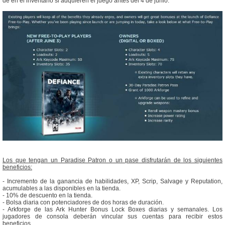
de en el inventario si adquieren el juego antes del 4 de junio.
Los que tengan un Paradise Patron o un pase disfrutarán de los siguientes
beneficios:
- Incremento de la ganancia de habilidades, XP, Scrip, Salvage y Reputation,
acumulables a las disponibles en la tienda.
- 10% de descuento en la tienda.
- Bolsa diaria con potenciadores de dos horas de duración.
- Arkforge de las Ark Hunter Bonus Lock Boxes diarias y semanales. Los
jugadores de consola deberán vincular sus cuentas para recibir estos
beneficios.