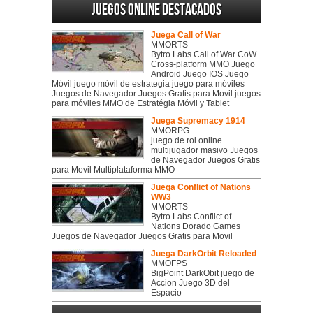
Juegos online destacados
Juega Call of War
MMORTS
Bytro Labs Call of War CoW
Cross-platform MMO Juego
Android Juego IOS Juego
Móvil juego móvil de estrategia juego para móviles
Juegos de Navegador Juegos Gratis para Movil juegos
para móviles MMO de Estratégia Móvil y Tablet
Juega Supremacy 1914
MMORPG
juego de rol online
multijugador masivo Juegos
de Navegador Juegos Gratis
para Movil Multiplataforma MMO
Juega Conflict of Nations
WW3
MMORTS
Bytro Labs Conflict of
Nations Dorado Games
Juegos de Navegador Juegos Gratis para Movil
Juega DarkOrbit Reloaded
MMOFPS
BigPoint DarkObit juego de
Accion Juego 3D del
Espacio