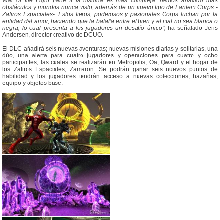
War of the Light parte II la historia es más compleja: hemos añadido más
obstáculos y mundos nunca visto, además de un nuevo tipo de Lantern Corps -
Zafiros Espaciales-. Estos fieros, poderosos y pasionales Corps luchan por la
entidad del amor, haciendo que la batalla entre el bien y el mal no sea blanca o
negra, lo cual presenta a los jugadores un desafío único",
ha señalado Jens
Andersen, director creativo de DCUO.
El DLC añadirá seis nuevas aventuras; nuevas misiones diarias y solitarias, una
dúo, una alerta para cuatro jugadores y operaciones para cuatro y ocho
participantes, las cuales se realizarán en Metropolis, Oa, Qward y el hogar de
los Zafiros Espaciales, Zamaron. Se podrán ganar seis nuevos puntos de
habilidad y los jugadores tendrán acceso a nuevas colecciones, hazañas,
equipo y objetos base.