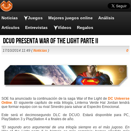
Noticias
Juegos
Mejores juegos online
Análisis
Artículos
Entrevistas
Vídeos
Regalos
DCUO presenta War of the Light parte II
17/10/2014 11:49 (
Noticias
)
0
SOE ha anunciado la continuación de la saga War of the Light de
DC Universe
Online
. El siguiente capítulo de esta trilogía, Linterna Verde Hal Jordan tendrá
que formar equipo con su rival Sinestro para salvar al Espectro Emocional.
Este será el decimosegundo DLC de DCUO. Estará disponible para PC,
PlayStation 3 y PlayStation 4 a finales de año.
“El segundo arco argumental de una trilogía siempre es el más jugoso. En