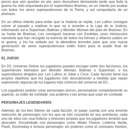
pocos que aún quedan en pie, pero descubren demasiado tarde que toda la
guerra ha sido orquestada por el supervillano Brainiac, en un intento por acabar
con todos los seres superpoderosos de la Tierra, y así conquistarla de un
plumazo.
En un último intento para evitar que la historia se repita, Lex Luthor consigue
volver al pasado y explicar lo que va a suceder a la Liga de la Justicia,
informando así a Superman, Batman y Wonder Woman del plan de Brainiac. En
su huida de Brainiac, Lex consiguió hacerse con Exobitas, unos minúsculos
nanobots que han recogido la esencia de todos los héroes y villanos caídos en
la guerra, y los ha soltado por la atmosfera terrestre para que una nueva
generación de seres superpoderosos estén listos para el asalto final de
Brainiac.
EL JUEGO
En DC Universe Online los jugadores pueden escoger entre dos facciones, los
superhéroes liderados por Wonder Woman, Batman o Superman, o los
supervillanos dirigidos por Lex Luthor, el Joker y Circe. Cada facción tiene sus
propios objetivos que los jugadores irán descubriendo a medida que vayan
explorando algunas de los lugares más icónicos del universo de DC.
Los jugadores podrán crear personajes únicos, personalizar completamente su
aspecto, su estilo de combate, sus poderes y las armas que usan en combate.
PERSONAJES LEGENDARIOS
Además de los tres líderes de cada facción, el juego cuenta con una enorme
selección de personajes con los que se irán cruzando en sus aventuras, cada
uno de ellos con una historia y misiones propias que los jugadores tendrán que
descubrir. Encuéntrate con personajes como Mister Freeze, Linterna Verde,
Flash, Doomsday e incluso personajes sin poderes como el comisario Gordon,