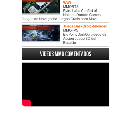
WW3
MMORTS
Bytro Labs Conflict of
Nations Dorado Games
Juegos de Navegador Juegos Gratis para Movil
Juega DarkOrbit Reloaded
MMOFPS
BigPoint DarkObit juego de
Accion Juego 3D del
Espacio
Videos MMO Comentados