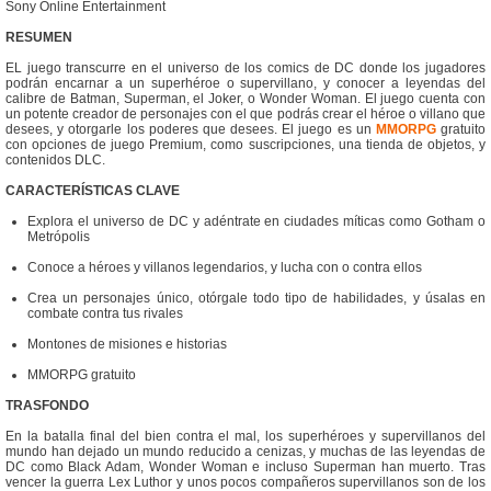
Sony Online Entertainment
RESUMEN
EL juego transcurre en el universo de los comics de DC donde los jugadores
podrán encarnar a un superhéroe o supervillano, y conocer a leyendas del
calibre de Batman, Superman, el Joker, o Wonder Woman. El juego cuenta con
un potente creador de personajes con el que podrás crear el héroe o villano que
desees, y otorgarle los poderes que desees. El juego es un
MMORPG
gratuito
con opciones de juego Premium, como suscripciones, una tienda de objetos, y
contenidos DLC.
CARACTERÍSTICAS CLAVE
Explora el universo de DC y adéntrate en ciudades míticas como Gotham o
Metrópolis
Conoce a héroes y villanos legendarios, y lucha con o contra ellos
Crea un personajes único, otórgale todo tipo de habilidades, y úsalas en
combate contra tus rivales
Montones de misiones e historias
MMORPG gratuito
TRASFONDO
En la batalla final del bien contra el mal, los superhéroes y supervillanos del
mundo han dejado un mundo reducido a cenizas, y muchas de las leyendas de
DC como Black Adam, Wonder Woman e incluso Superman han muerto. Tras
vencer la guerra Lex Luthor y unos pocos compañeros supervillanos son de los