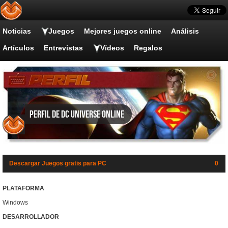
Noticias
Juegos
Mejores juegos online
Análisis
Artículos
Entrevistas
Vídeos
Regalos
Perfil de DC Universe Online
Descargar Juegos gratis para PC
0
PLATAFORMA
Windows
DESARROLLADOR