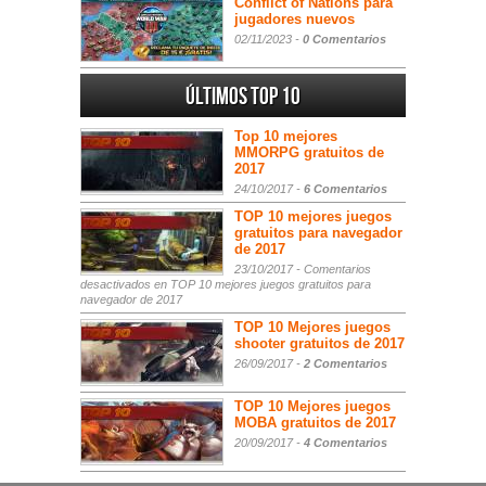
Conflict of Nations para
jugadores nuevos
02/11/2023 -
0 Comentarios
Últimos Top 10
Top 10 mejores
MMORPG gratuitos de
2017
24/10/2017 -
6 Comentarios
TOP 10 mejores juegos
gratuitos para navegador
de 2017
23/10/2017 -
Comentarios
desactivados
en TOP 10 mejores juegos gratuitos para
navegador de 2017
TOP 10 Mejores juegos
shooter gratuitos de 2017
26/09/2017 -
2 Comentarios
TOP 10 Mejores juegos
MOBA gratuitos de 2017
20/09/2017 -
4 Comentarios