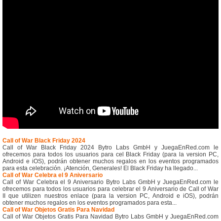
Call of War Black Friday 2024
Call of War Black Friday 2024 Bytro Labs GmbH y JuegaEnRed.com le
ofrecemos para todos los usuarios para cel Black Friday (para la version PC,
Android e iOS), podrán obtener muchos regalos en los eventos programados
para esta celebración. ¡Atención, Generales! El Black Friday ha llegado...
Call of War Celebra el 9 Aniversario
Call of War Celebra el 9 Aniversario Bytro Labs GmbH y JuegaEnRed.com le
ofrecemos para todos los usuarios para celebrar el 9 Aniversario de Call of War
II que utilizen nuestros enlace (para la version PC, Android e iOS), podrán
obtener muchos regalos en los eventos programados para esta...
Call of War Objetos Gratis Para Navidad
Call of War Objetos Gratis Para Navidad Bytro Labs GmbH y JuegaEnRed.com