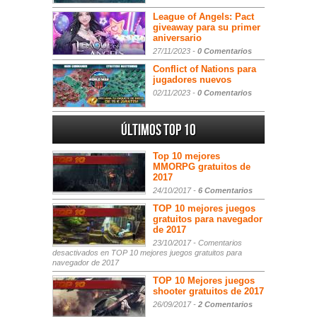
League of Angels: Pact
giveaway para su primer
aniversario
27/11/2023 -
0 Comentarios
Conflict of Nations para
jugadores nuevos
02/11/2023 -
0 Comentarios
Últimos Top 10
Top 10 mejores
MMORPG gratuitos de
2017
24/10/2017 -
6 Comentarios
TOP 10 mejores juegos
gratuitos para navegador
de 2017
23/10/2017 -
Comentarios
desactivados
en TOP 10 mejores juegos gratuitos para
navegador de 2017
TOP 10 Mejores juegos
shooter gratuitos de 2017
26/09/2017 -
2 Comentarios