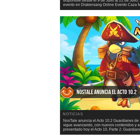
disponible desde el 9 de Julio al 22 de Jul
evento en Drakensang Online Evento Caza Ma
NosTale anuncia el Acto 10.2
NOTICIAS
NosTale anuncia el Acto 10.2 Guardianes de l
sigue avanzando, con nuevos contenidos y ac
presentado hoy el Acto 10, Parte 2: Guardiane