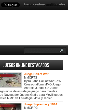
Juegos online multijugador
Juegos online destacados
Juega Call of War
MMORTS
Bytro Labs Call of War CoW
Cross-platform MMO Juego
Android Juego IOS Juego
uego móvil de estrategia juego para móviles
de Navegador Juegos Gratis para Movil juegos
viles MMO de Estratégia Móvil y Tablet
Juega Supremacy 1914
MMORPG