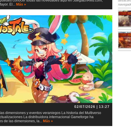
io, puedes conocer todas las novedades aquí en JuegaEnRed.com,
desactiv
yor. El...
Más »
navegad
02/07/2026 | 13:27
as dimensiones y eventos veraniegos La historia del Multiverso
tualizaciones La distribuidora internacional Gameforge ha
s de las dimensiones, la...
Más »