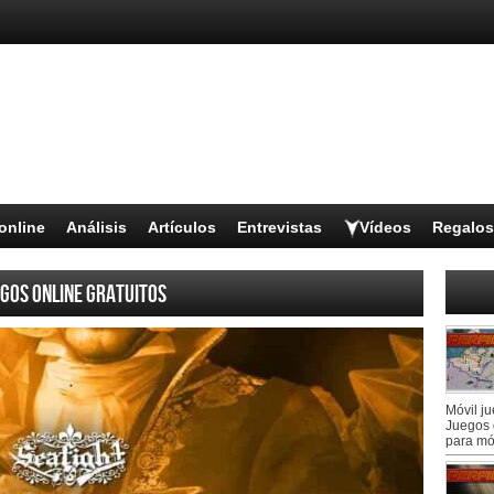
online
Análisis
Artículos
Entrevistas
Vídeos
Regalos
gos online gratuitos
Móvil j
Juegos 
para mó