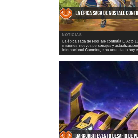
La épica saga de NosTale cont
NOTICIAS
La épica saga de NosTale continúa El Acto 1
misiones, nuevos personajes y actualizacione
internacional Gameforge ha anunciado hoy el 
DarkOrbit Evento Desafío de P