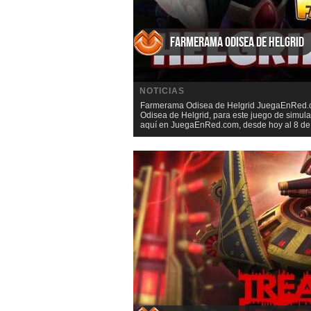
Farmerama Odisea de Helgrid
NOTICIAS
Farmerama Odisea de Helgrid JuegaEnRed.co
Odisea de Helgrid, para este juego de simu
aquí en JuegaEnRed.com, desde hoy al 8 de J