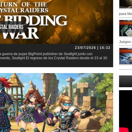
para Mo
stal Raiders
Juegos 
23/07/2026 | 16:32
la guerra de pujas BigPoint publisher de Seafight junto con
nto, Seafight El regreso de los Crystal Raiders desde el 23 al 30