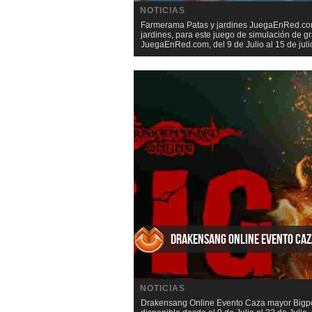
NOTICIAS
Farmerama Patas y jardines JuegaEnRed.com 
jardines, para este juego de simulación de
JuegaEnRed.com, del 9 de Julio al 15 de julio
Drakensang Online Evento Ca
NOTICIAS
Drakensang Online Evento Caza mayor Bigpo