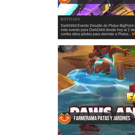
NOTICIAS
DarkOrbit Evento Desafío de Plutus BigPoin
este evento para DarkOrbit desde hoy al 2 de
contra otros pilotos para derrotar a Plutus...
M
Farmerama Patas y jardines