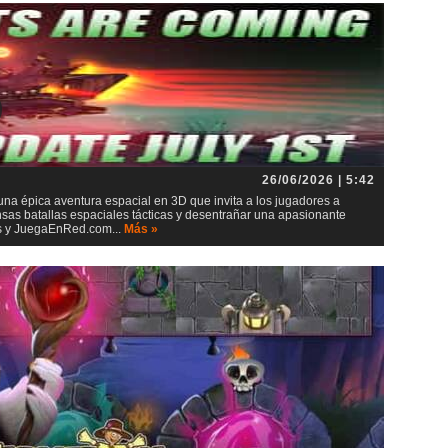
26/06/2026 | 5:42
 una épica aventura espacial en 3D que invita a los jugadores a
ensas batallas espaciales tácticas y desentrañar una apasionante
ios y JuegaEnRed.com...
Más »