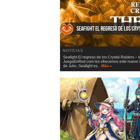
Seafight El regreso de los Cry
NOTICIAS
Seafight El regreso de los Crystal Raiders – 
JuegaEnRed.com les ofrecemos este nuevo eve
de Julio. Seafight es...
Más »