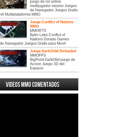
juego de rol online
multijugador masivo Juegos
de Navegador Juegos Gratis
vil Multiplataforma MMO
Juega Conflict of Nations
WW3
MMORTS
Bytro Labs Conflict of
Nations Dorado Games
de Navegador Juegos Gratis para Movil
Juega DarkOrbit Reloaded
MMOFPS
BigPoint DarkObit juego de
Accion Juego 3D del
Espacio
Videos MMO Comentados