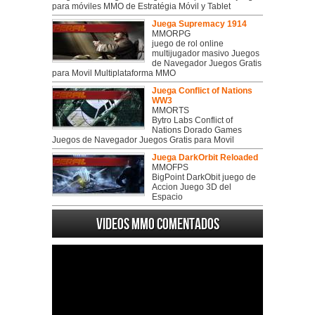
para móviles MMO de Estratégia Móvil y Tablet
Juega Supremacy 1914
MMORPG
juego de rol online
multijugador masivo Juegos
de Navegador Juegos Gratis
para Movil Multiplataforma MMO
Juega Conflict of Nations
WW3
MMORTS
Bytro Labs Conflict of
Nations Dorado Games
Juegos de Navegador Juegos Gratis para Movil
Juega DarkOrbit Reloaded
MMOFPS
BigPoint DarkObit juego de
Accion Juego 3D del
Espacio
Videos MMO Comentados