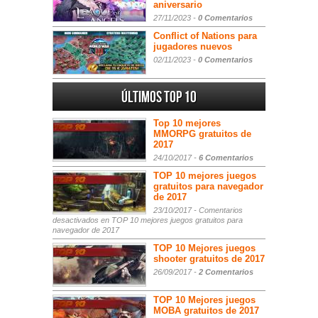
aniversario
27/11/2023 -
0 Comentarios
Conflict of Nations para
jugadores nuevos
02/11/2023 -
0 Comentarios
Últimos Top 10
Top 10 mejores
MMORPG gratuitos de
2017
24/10/2017 -
6 Comentarios
TOP 10 mejores juegos
gratuitos para navegador
de 2017
23/10/2017 -
Comentarios
desactivados
en TOP 10 mejores juegos gratuitos para
navegador de 2017
TOP 10 Mejores juegos
shooter gratuitos de 2017
26/09/2017 -
2 Comentarios
TOP 10 Mejores juegos
MOBA gratuitos de 2017