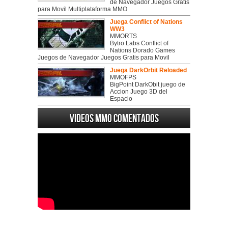
de Navegador Juegos Gratis
para Movil Multiplataforma MMO
Juega Conflict of Nations
WW3
MMORTS
Bytro Labs Conflict of
Nations Dorado Games
Juegos de Navegador Juegos Gratis para Movil
Juega DarkOrbit Reloaded
MMOFPS
BigPoint DarkObit juego de
Accion Juego 3D del
Espacio
Videos MMO Comentados