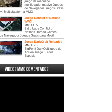
juego de rol online
multijugador masivo Juegos
de Navegador Juegos Gratis
vil Multiplataforma MMO
Juega Conflict of Nations
WW3
MMORTS
Bytro Labs Conflict of
Nations Dorado Games
de Navegador Juegos Gratis para Movil
Juega DarkOrbit Reloaded
MMOFPS
BigPoint DarkObit juego de
Accion Juego 3D del
Espacio
Videos MMO Comentados