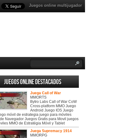
Juegos online multijugador
Juegos online destacados
Juega Call of War
MMORTS
Bytro Labs Call of War CoW
Cross-platform MMO Juego
Android Juego IOS Juego
uego móvil de estrategia juego para móviles
de Navegador Juegos Gratis para Movil juegos
viles MMO de Estratégia Móvil y Tablet
Juega Supremacy 1914
MMORPG