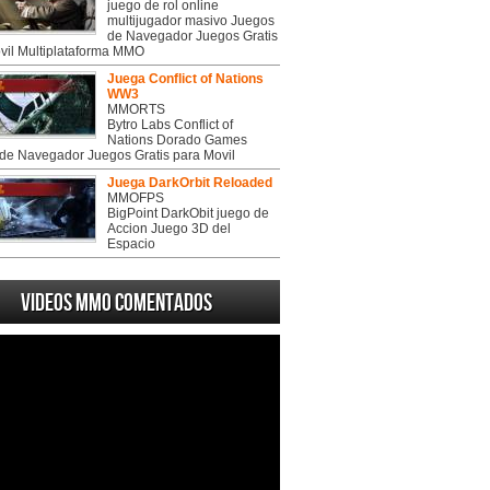
juego de rol online
multijugador masivo Juegos
de Navegador Juegos Gratis
vil Multiplataforma MMO
Juega Conflict of Nations
WW3
MMORTS
Bytro Labs Conflict of
Nations Dorado Games
de Navegador Juegos Gratis para Movil
Juega DarkOrbit Reloaded
MMOFPS
BigPoint DarkObit juego de
Accion Juego 3D del
Espacio
Videos MMO Comentados