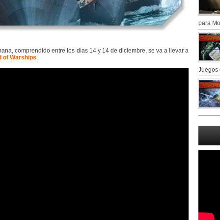
para Mo
a, comprendido entre los días 14 y 14 de diciembre, se va a llevar a
d of Warships
.
Juegos 