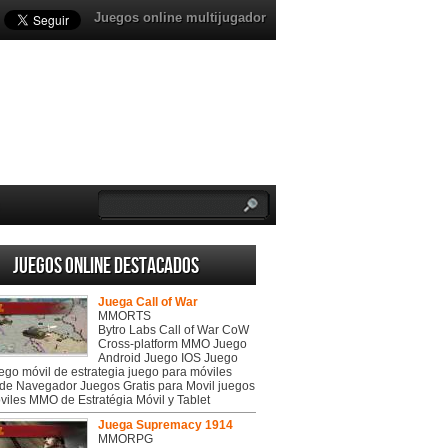
Juegos online multijugador
Juegos online destacados
Juega Call of War
MMORTS
Bytro Labs Call of War CoW
Cross-platform MMO Juego
Android Juego IOS Juego
uego móvil de estrategia juego para móviles
de Navegador Juegos Gratis para Movil juegos
viles MMO de Estratégia Móvil y Tablet
Juega Supremacy 1914
MMORPG