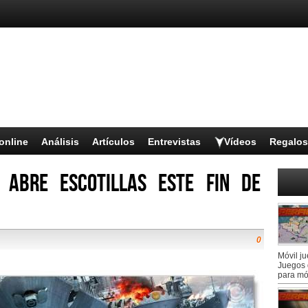
online
Análisis
Artículos
Entrevistas
Vídeos
Regalos
 abre escotillas este fin de
0
Móvil j
Juegos 
para mó